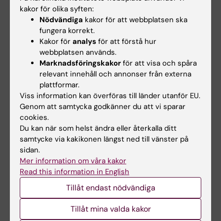
medicin, Huddinge
kakor för olika syften:
Niklas Björkström
är född i Kalmar 1982. Han tog
Nödvändiga
kakor för att webbplatsen ska
läkarexamen vid Karolinska Institutet 2010,
fungera korrekt.
disputerade vid samma lärosäte 2011 och fick sin
Kakor för
analys
för att förstå hur
läkarlegitimation 2013.
webbplatsen används.
Marknadsföringskakor
för att visa och spåra
2011–2012 gjorde han postdoc vid National
relevant innehåll och annonser från externa
Institutes of Health, Bethesda, USA. Han blev
plattformar.
docent 2016.
Viss information kan överföras till länder utanför EU.
Som kliniker är han sedan 2010 verksam vid
Genom att samtycka godkänner du att vi sparar
Karolinska Universitetssjukhuset – idag som
cookies.
specialistläkare inom klinisk mikrobiologi.
Du kan när som helst ändra eller återkalla ditt
samtycke via kakikonen längst ned till vänster på
Niklas Björkström har anställts som professor i
sidan.
klinisk mikrobiologi med inriktning mot
Mer information om våra kakor
immunvirologi vid Karolinska Institutet från 1 juli
Read this information in English
2023.
Tillåt endast nödvändiga
Tillåt mina valda kakor
Se en film