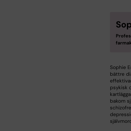
Sop
Profes
farmak
Sophie Erh
bättre d
effektiv
psykisk 
kartlägg
bakom s
schizofr
depress
självmor