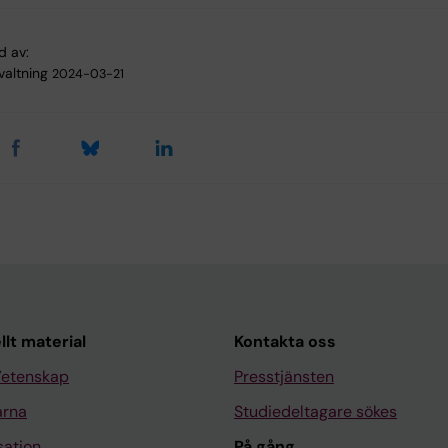
d av:
valtning
2024-03-21
llt material
Kontakta oss
Vetenskap
Presstjänsten
arna
Studiedeltagare sökes
sation
På gång