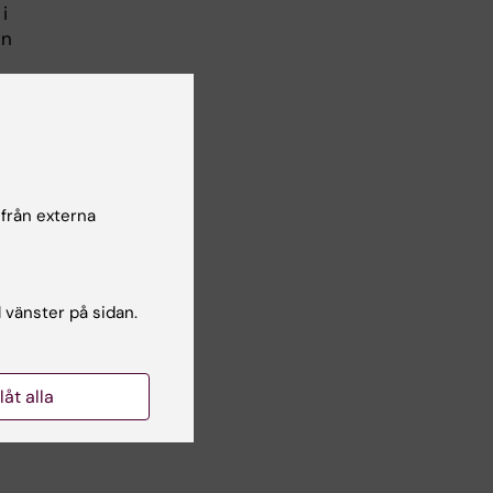
i
en
som
r
ra
 från externa
l vänster på sidan.
llåt alla
m