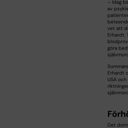
– Idag b
av psyki
patiente
beteende
vet att d
Erhardt.
blodprov
göra bed
självmord
Sommare
Erhardt o
USA och 
riktninge
självmor
Förh
Det domi