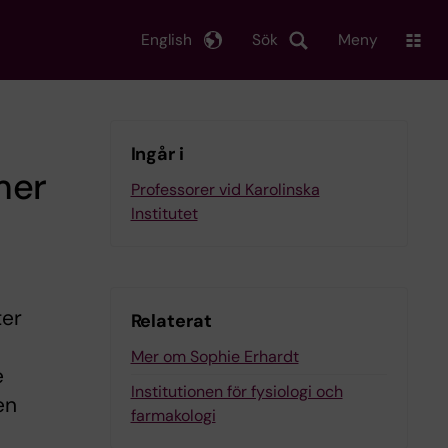
English
Sök
Meny
Ingår i
mer
Professorer vid Karolinska
Institutet
ter
Relaterat
Mer om Sophie Erhardt
e
Institutionen för fysiologi och
en
farmakologi