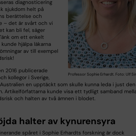
aseras diagnosticering
sk sjukdom helt på
ns berättelse och
 – det är svårt och vi
et kan bli fel, säger
 Tänk om ett enkelt
 kunde hjälpa läkarna
ömningar av till exempel
srisk!
n 2016 publicerade
Professor Sophie Erhardt. Foto: Ulf Si
ch kollegor i Sverige,
Australien en upptäckt som skulle kunna leda i just den
n. Artikelförfattarna kunde visa ett tydligt samband mell
dsrisk och halten av två ämnen i blodet.
öjda halter av kynurensyra
nerande spåret i Sophie Erhardts forskning är dock