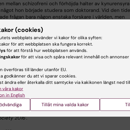
n mellan schizofreni och förhöjda halter av kynurensyra 
 något hon började studera som doktorand. Vid den tid
rade frågan bara någon enstaka forskare i världen, men
ptäckter på området har gjort att det vuxit till en
kakor (cookies)
het för ett stort antal forskargrupper världen över.
tutets webbplats använder vi kakor för olika syften:
 andras forskning har nu visat att det verkligen ser ut 
akor för att webbplatsen ska fungera korrekt.
kssamband, och läkemedelsbolag har fått upp ögonen fö
lys
för att förstå hur webbplatsen används.
 säger hon. Nu finns hämmare av syntesen av kynurensy
ingskakor
för att visa och spåra relevant innehåll och annonser
ovande resultat i djurstudier.
 överföras till länder utanför EU.
r Sophie Erhardt vidare med att bland annat söka de
 godkänner du att vi sparar cookies.
gande orsakerna till de förhöjda kynurensyrahalterna.
t ändra eller återkalla ditt samtycke via kakikonen längst ned til
 våra kakor
hittat väldigt spännande kopplingar till immunologisk
on in English
g, säger hon.
nödvändiga
Tillåt mina valda kakor
Ti
ers Nilsson, först publicerad på engelska i skriften 'Fro
ociety 2016'.