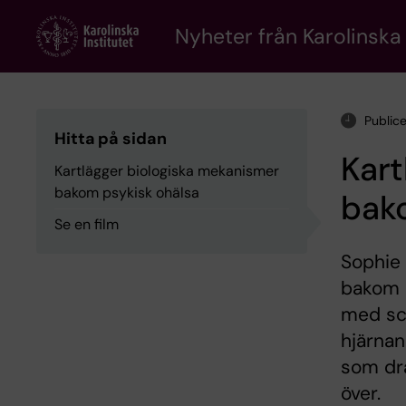
Skip
to
Nyheter från Karolinska 
main
content
Publice
Hitta på sidan
Kart
Kartlägger biologiska mekanismer
bakom psykisk ohälsa
bak
Se en film
Sophie
bakom p
med sch
hjärnan
som dra
över.