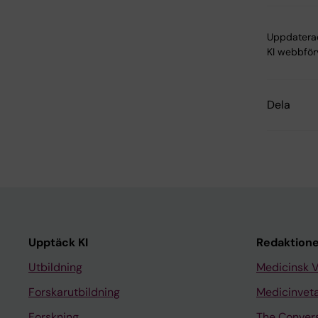
Uppdatera
KI webbför
Dela
Upptäck KI
Redaktione
Utbildning
Medicinsk 
Forskarutbildning
Medicinvet
Forskning
The Conver