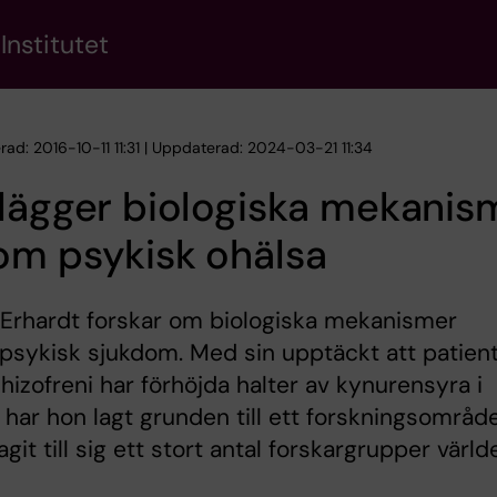
Institutet
rad: 2016-10-11 11:31 | Uppdaterad: 2024-03-21 11:34
lägger biologiska mekanis
om psykisk ohälsa
 Erhardt forskar om biologiska mekanismer
sykisk sjukdom. Med sin upptäckt att patien
izofreni har förhöjda halter av kynurensyra i
 har hon lagt grunden till ett forskningsområd
git till sig ett stort antal forskargrupper värld