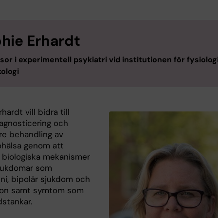
hie Erhardt
sor i experimentell psykiatri vid institutionen för fysiolog
ologi
ardt vill bidra till
iagnosticering och
are behandling av
ohälsa genom att
a biologiska mekanismer
jukdomar som
eni, bipolär sjukdom och
ion samt symtom som
dstankar.