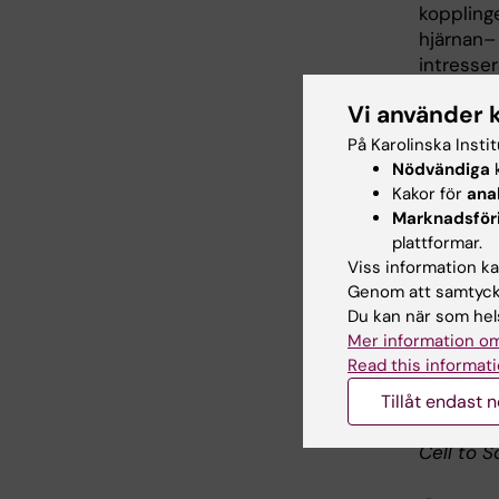
kopplinge
hjärnan–
intresse
hennes up
Vi använder 
angelägen
På Karolinska Insti
– Vår och
Nödvändiga
k
ett orsa
Kakor för
ana
området,
Marknadsför
som ger l
plattformar.
Viss information kan
Själv gå
Genom att samtycka
bakomlig
Du kan när som hels
Mer information om
– Vi har 
Read this informati
aktiverin
Tillåt endast 
Text: And
Cell to S