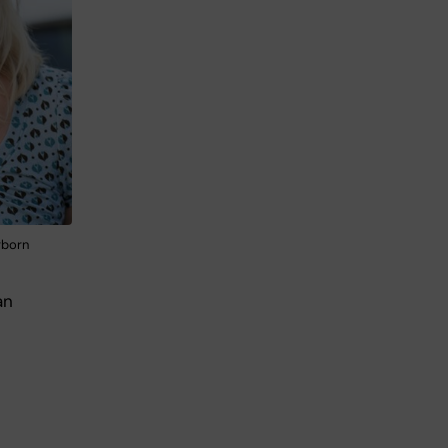
rborn
an