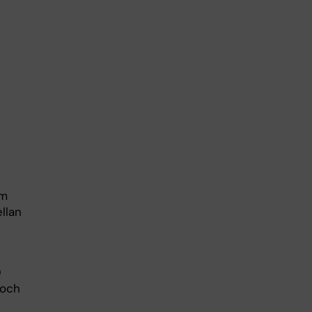
em
llan
0
 och