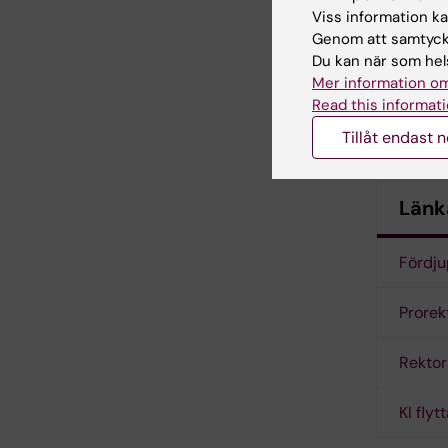
generale
Viss information kan
Genom att samtycka
Du kan när som hels
Mer information om
Read this informati
Tillåt endast 
Länk
Fördju
Prorek
Rektor
KI fly