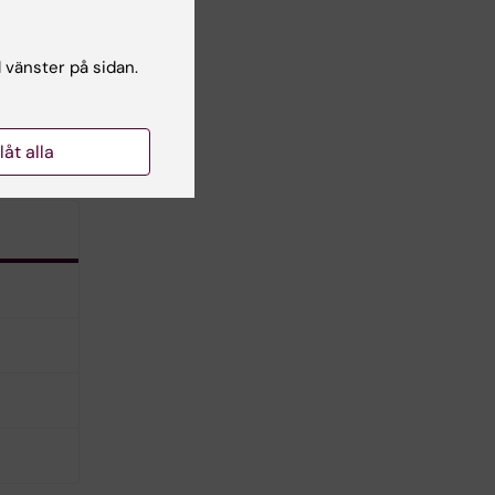
l vänster på sidan.
llåt alla