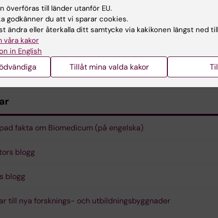
ntreprenör vid uppförandet.
 överföras till länder utanför EU.
 godkänner du att vi sparar cookies.
t ändra eller återkalla ditt samtycke via kakikonen längst ned til
 våra kakor
on in English
nödvändiga
Tillåt mina valda kakor
Ti
ar
pad fakta om Biomedicum (på engelska)
tors blogg
s blogg
ttar till nya forsknings- och utbildningsbyggnader