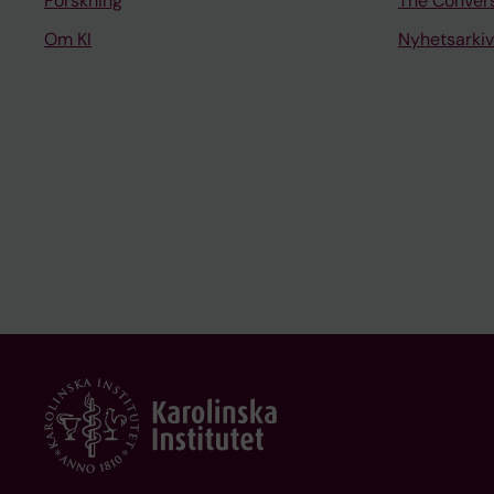
Forskning
The Conver
Om KI
Nyhetsarkiv