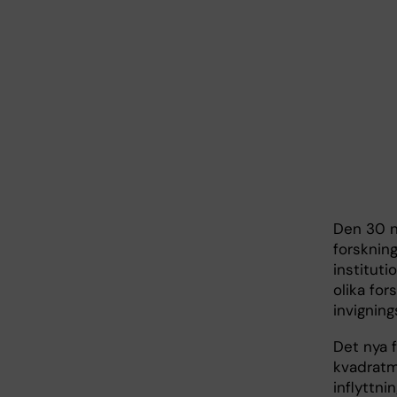
Den 30 n
forsknin
institut
olika for
invignin
Det nya 
kvadratm
inflyttni