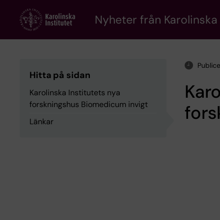
Skip
to
Nyheter från Karolinska 
main
content
Publice
Hitta på sidan
Karo
Karolinska Institutets nya
forskningshus Biomedicum invigt
fors
Länkar