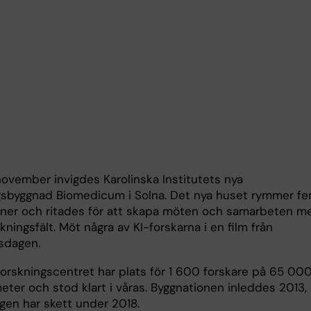
ovember invigdes Karolinska Institutets nya
gsbyggnad Biomedicum i Solna. Det nya huset rymmer f
ioner och ritades för att skapa möten och samarbeten me
skningsfält. Möt några av KI-forskarna i en film från
gsdagen.
forskningscentret har plats för 1 600 forskare på 65 00
eter och stod klart i våras. Byggnationen inleddes 2013,
ngen har skett under 2018.