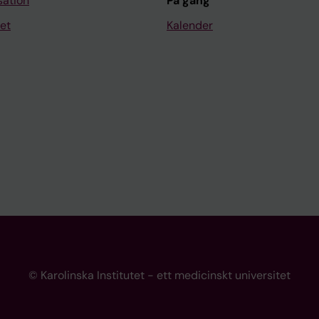
sation
På gång
et
Kalender
© Karolinska Institutet - ett medicinskt universitet