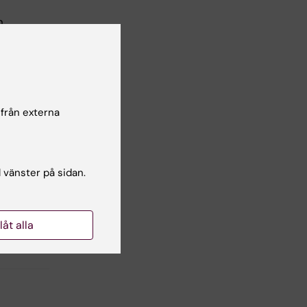
n
 till
ljer
 från externa
a
l vänster på sidan.
der
Vi
llåt alla
arin