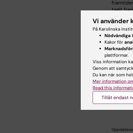
framtide
tagit fr
vikten av
Vi använder 
En av de 
På Karolinska Insti
forskares
Nödvändiga
k
viktigt at
Kakor för
ana
Marknadsför
KI:s krav
plattformar.
Karolinsk
Viss information kan
rutiner.
Genom att samtycka
Du kan när som hels
– Vi kan
Mer information om
ledning 
Read this informati
förändrat
Tillåt endast 
har dess
Dahlman-
Uppdatera