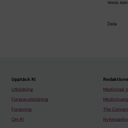
Webb Adm
Dela
Upptäck KI
Redaktione
Utbildning
Medicinsk 
Forskarutbildning
Medicinvet
Forskning
The Conver
Om KI
Nyhetsarkiv