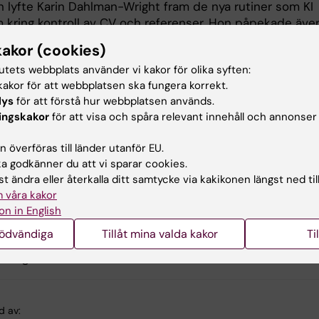
n lyfte Karin Dahlman-Wright fram de nya rutiner som KI
am kring kontroll av CV och referenser. Hon påpekade äve
 transparens i arbetet.
kakor (cookies)
frågor som kom upp var hur KI i framtiden ska förhålla sig
tutets webbplats använder vi kakor för olika syften:
 bisysslor. Här framhöll Karin Dahlman-Wright att det är
akor för att webbplatsen ska fungera korrekt.
t KI har koll på vilka de bisysslorna är, och se till att de fö
lys
för att förstå hur webbplatsen används.
ingskakor
för att visa och spåra relevant innehåll och annonser
 på etik och moral.
a Institutet har som följd av det inträffade förändrat sin
 överföras till länder utanför EU.
 godkänner du att vi sparar cookies.
t ändra eller återkalla ditt samtycke via kakikonen längst ned til
 inte föregå resultaten av de pågående utredningarna un
 våra kakor
av bland andra Sten Heckscher. Däremot har vi redan nu
on in English
 våra rutiner, gjort dem tydligare och mer transparenta. 
nödvändiga
Tillåt mina valda kakor
Ti
utom börjat arbeta med vår interna struktur, avslutade K
Wright.
d av: