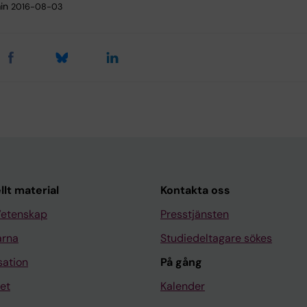
in
2016-08-03
llt material
Kontakta oss
Vetenskap
Presstjänsten
arna
Studiedeltagare sökes
sation
På gång
et
Kalender