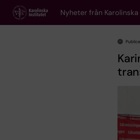
Skip
to
Nyheter från Karolinska 
main
content
Public
Kar
tran