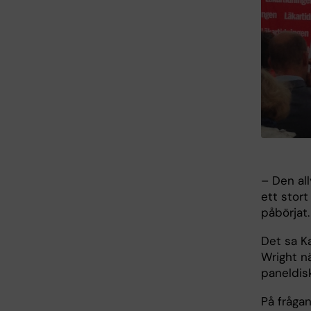
– Den all
ett stort
påbörjat.
Det sa Ka
Wright n
paneldisk
På frågan