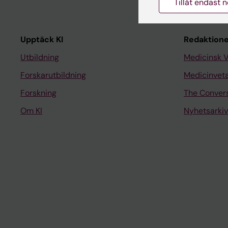
Tillåt endast 
Upptäck KI
Redaktione
Utbildning
Medicinsk 
Forskarutbildning
Medicinvet
Forskning
The Conver
Om KI
Nyhetsarkiv