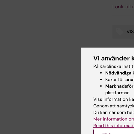
Länk till
VIS
Tags
Vi använder 
Inn
På Karolinska Insti
Ulr
Redaktör:
We
Nödvändiga
k
Sidan uppda
Kakor för
ana
Marknadsför
plattformar.
Dela
Viss information kan
Genom att samtycka
Du kan när som hels
Mer information om
Read this informati