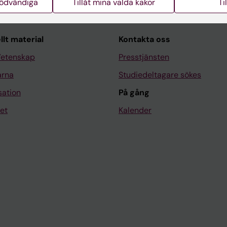
nödvändiga
Tillåt mina valda kakor
Ti
llt material
Kontakta oss
Vetenskap
Presstjänsten
arna
Studiedeltagare sökes
sation
På gång
et
Kalender