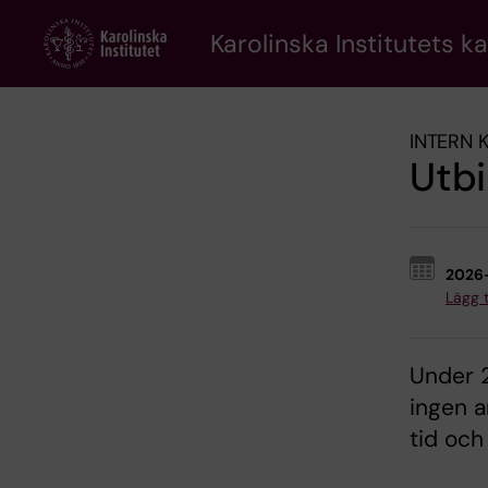
Skip
to
Karolinska Institutets k
main
content
INTERN 
Utbi
2026
Lägg ti
Under 2
ingen a
tid och