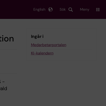
English
Sök
Meny
tion
Ingår i
Medarbetarportalen
KI-kalendern
S -
vald