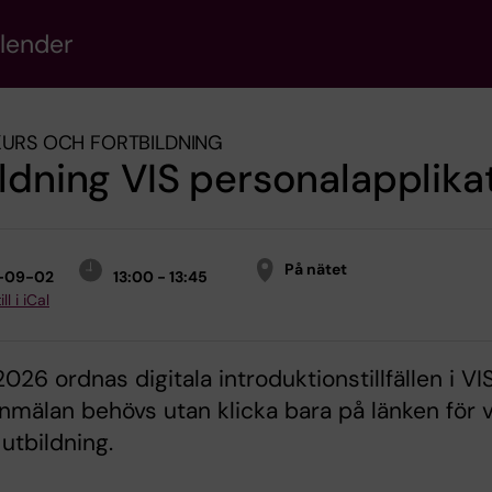
alender
KURS OCH FORTBILDNING
ldning VIS personalapplika
På nätet
-09-02
13:00 - 13:45
ll i iCal
026 ordnas digitala introduktionstillfällen i VI
nmälan behövs utan klicka bara på länken för 
 utbildning.