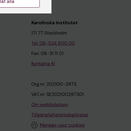
llåt alla
Karolinska Institutet
171 77 Stockholm
Tel: 08-524 800 00
Fax: 08-31 11 01
Kontakta KI
Org.nr: 202100-2973
VAT.nr: SE202100297301
Om webbplatsen
Tillgänglighetsredogörelse
Manage your cookies