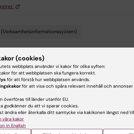
 mötet.
 (Verksamhetsinformationssystem)
kakor (cookies)
ehållsgranskare:
tutets webbplats använder vi kakor för olika syften:
ica Lundin
bbkoordinato…
akor för att webbplatsen ska fungera korrekt.
terad:
2026-06-04
lys
för att förstå hur webbplatsen används.
ingskakor
för att visa och spåra relevant innehåll och annonser
 överföras till länder utanför EU.
 godkänner du att vi sparar cookies.
t ändra eller återkalla ditt samtycke via kakikonen längst ned til
 våra kakor
on in English