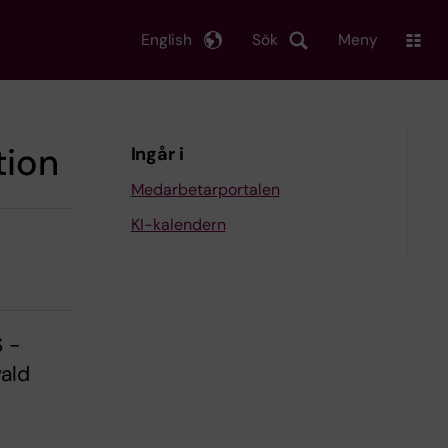
English
Sök
Meny
tion
Ingår i
Medarbetarportalen
KI-kalendern
S -
vald