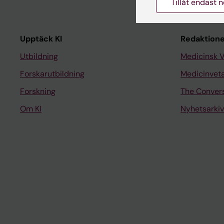
Tillåt endast 
Upptäck KI
Redaktione
Utbildning
Medicinsk 
Forskarutbildning
Medicinvet
Forskning
The Conver
Om KI
Nyhetsarkiv