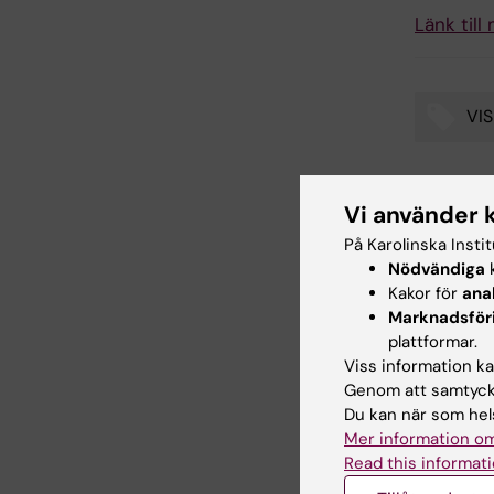
Länk till
VIS
Tags
Vi använder 
Inn
På Karolinska Insti
Ulr
Redaktör:
We
Nödvändiga
k
Sidan uppda
Kakor för
ana
Marknadsför
plattformar.
Dela
Viss information kan
Genom att samtycka
Du kan när som hels
Mer information om
Read this informati