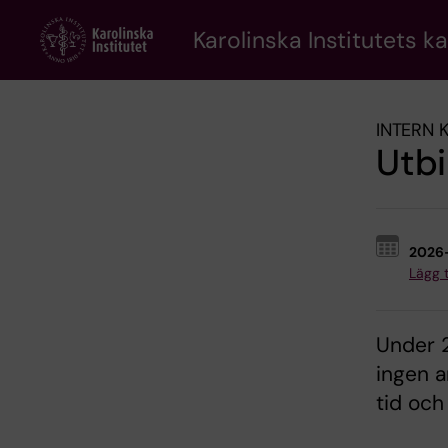
Skip
to
Karolinska Institutets k
main
content
INTERN 
Utbi
2026
Lägg ti
Under 2
ingen a
tid och