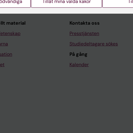
nödvändiga
Tillåt mina valda kakor
Ti
llt material
Kontakta oss
Vetenskap
Presstjänsten
arna
Studiedeltagare sökes
sation
På gång
et
Kalender