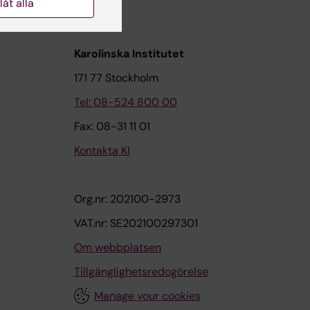
llåt alla
Karolinska Institutet
171 77 Stockholm
Tel: 08-524 800 00
Fax: 08-31 11 01
Kontakta KI
Org.nr: 202100-2973
VAT.nr: SE202100297301
Om webbplatsen
Tillgänglighetsredogörelse
Manage your cookies