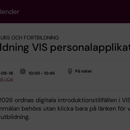
alender
KURS OCH FORTBILDNING
ldning VIS personalapplika
På nätet
-08-18
10:00 - 10:45
ll i iCal
026 ordnas digitala introduktionstillfällen i VI
nmälan behövs utan klicka bara på länken för 
 utbildning.