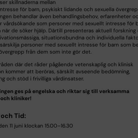
ser skillnaderna mellan
intresse för barn, psykiskt lidande och sexuella övergrep
ingen behandlar även behandlingsbehov, erfarenheter o
ör vårdsökande som personer med sexuellt intresse för 
när de söker hjälp. Därtill presenteras aktuell forskning
ivationsmässiga, situationsbundna och individuella fakto
särskilja personer med sexuellt intresse för barn som b
 övergrepp från dem som inte gör det.
åden där det råder pågående vetenskaplig och klinisk
on kommer att beröras, särskilt avseende bedömning,
g och stöd i frivilliga vårdinsatser.
ingen ges på engelska och riktar sig till verksamma
och kliniker!
och Tid:
en 11 juni klockan 15.00–16.30