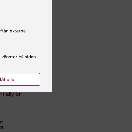
 från externa
l vänster på sidan.
:
llåt alla
g
with
tially or
y
tt
21