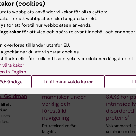
kakor (cookies)
tutets webbplats använder vi kakor för olika syften:
rade events
akor för att webbplatsen ska fungera korrekt.
lys
för att förstå hur webbplatsen används.
ingskakor
för att visa och spåra relevant innehåll och annonser
 överföras till länder utanför EU.
 godkänner du att vi sparar cookies.
t ändra eller återkalla ditt samtycke via kakikonen längst ned til
 våra kakor
26
-
18 aug
20 aug 2026
21 aug 2026
on in English
Djupa
Seminarium
gen
nödvändiga
Tillåt mina valda kakor
Ti
hjärnregistreringar
"Combinin
ieserie med
hos ambulerande
AlphaFold 
A. Goldman
människor under
SAXS for par
verklig och
intrinsicall
ll ett
föreställd
disordered
rium i
Lunch
navigering
proteins"
rien…
Ett seminarium för
Välkommen till e
kognitiv
seminarium den 