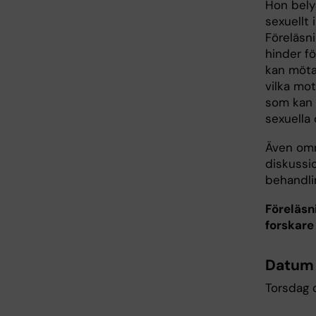
Hon bely
sexuellt 
Föreläsn
hinder f
kan möta 
vilka mot
som kan 
sexuella
Även omr
diskussi
behandlin
Föreläsn
forskare 
Datum 
Torsdag d