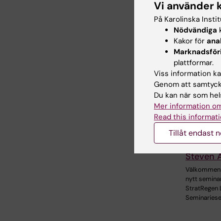
Vi använder 
På Karolinska Insti
Relate
Nödvändiga
k
Kakor för
ana
Marknadsför
plattformar.
Viss information kan
Genom att samtycka
Du kan när som hels
Mer information om
18 aug 20
Read this informati
2026
StratRe
Tillåt endast 
seminar
Steven 
Välkommen ti
nytt semina
StratRegen 
Seminariese