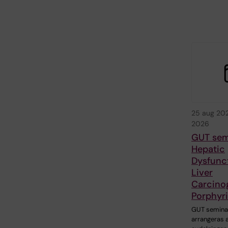
25 aug 20
2026
GUT semi
Hepatic
Dysfunc
Liver
Carcinog
Porphyr
GUT seminar
arrangeras 