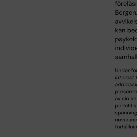
föreläs
Bergen.
avvikel
kan be
psykolo
individ
samhäll
Under fö
interest 
addressi
presente
av sin s
pedofil 
spänning
nuvarand
förhållni