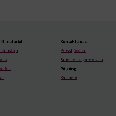
llt material
Kontakta oss
Vetenskap
Presstjänsten
arna
Studiedeltagare sökes
sation
På gång
et
Kalender