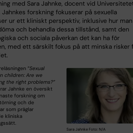
ning med Sara Jahnke, docent vid Universitetet
 Jahnkes forskning fokuserar på sexuella
ser ur ett kliniskt perspektiv, inklusive hur man
döma och behandla dessa tillstånd, samt den
giska och sociala påverkan det kan ha för
en, med ett särskilt fokus på att minska risker 
et.
reläsningen ”
Sexual
in children: Are we
ng the right problems?”
rar Jahnke en översikt
enaste forskning om
störning och de
ar som präglar
e kliniska
ngssätt.
Sara Jahnke Foto: N/A