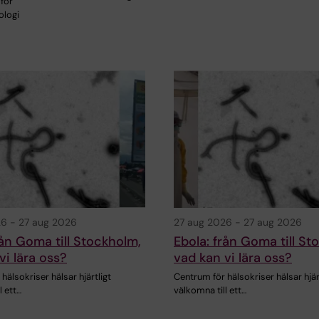
för
ologi
26
-
27 aug 2026
27 aug 2026
-
27 aug 2026
rån Goma till Stockholm,
Ebola: från Goma till St
vi lära oss?
vad kan vi lära oss?
hälsokriser hälsar hjärtligt
Centrum för hälsokriser hälsar hjär
l ett…
välkomna till ett…