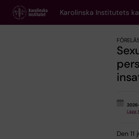
Skip
to
Karolinska Institutets k
main
content
FÖRELÄS
Sexu
per
insa
2026
Lägg ti
Den 11 