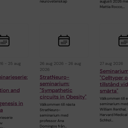
neurovetenskap
augusti 2026 me
Mattia Rocco,…
26
-
25 aug
26 aug 2026
-
26 aug
27 aug 2026
2026
Seminarium
narieserie:
StratNeuro-
"Celltyper 
seminarium:
tillstånd vi
tion and
"Sympathetic
smärta"
circuits in Obesity"
Välkommen till e
enesis in
seminarium me
Välkommen till nästa
ia
William Renthal,
StratNeuro-
Harvard Medical
seminarium med
ieserie
Schhol…
professor Ana
av
Domingos från…