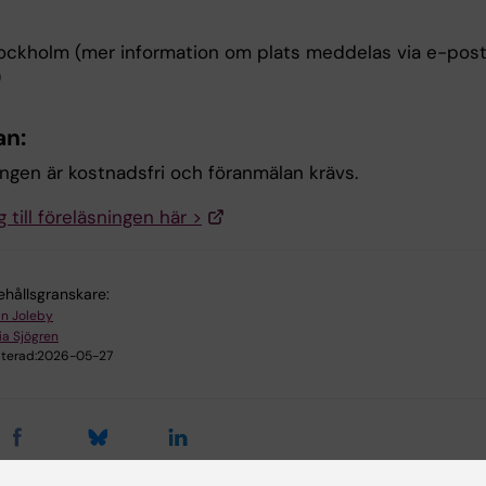
tockholm (mer information om plats meddelas via e-post 
)
n:
ingen är kostnadsfri och föranmälan krävs.
 till föreläsningen här >
ehållsgranskare:
in Joleby
ia Sjögren
terad:
2026-05-27