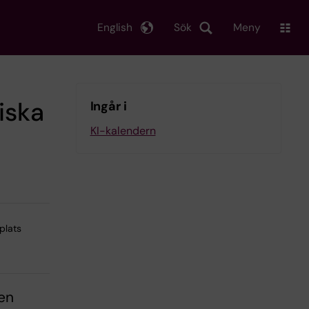
English
Sök
Meny
niska
Ingår i
KI-kalendern
plats
 en