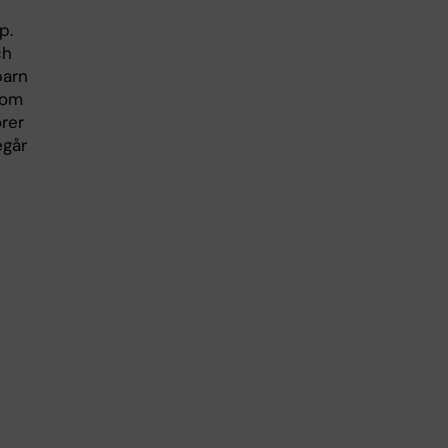
p.
ch
barn
 om
rer
egår