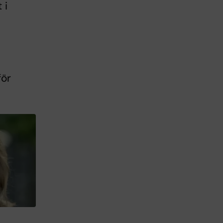
 i
för