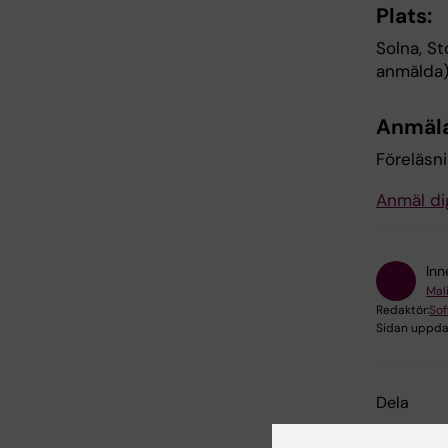
Plats:
Solna, S
anmälda
Anmäla
Föreläsn
Anmäl dig
Inn
Mal
Redaktör:
Sof
Sidan uppda
Dela