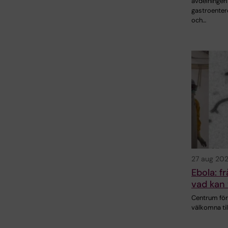
avdelningen 
gastroenter
och…
27 aug 20
Ebola: f
vad kan 
Centrum för 
välkomna til