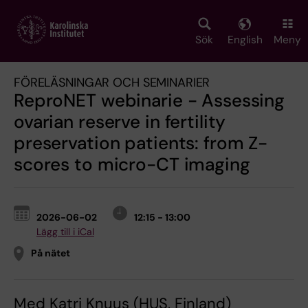
Skip
to
main
Sök
English
Meny
content
FÖRELÄSNINGAR OCH SEMINARIER
ReproNET webinarie - Assessing
ovarian reserve in fertility
preservation patients: from Z-
scores to micro-CT imaging
2026-06-02
12:15 - 13:00
Lägg till i iCal
På nätet
Med Katri Knuus (HUS, Finland)