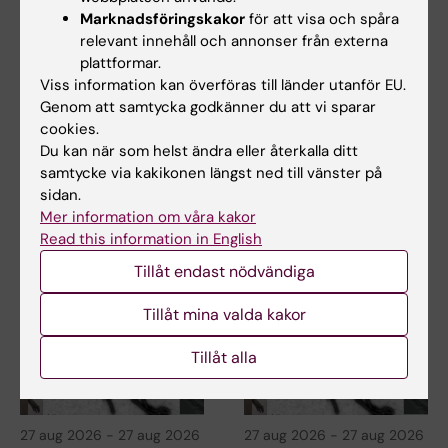
Marknadsföringskakor
för att visa och spåra
relevant innehåll och annonser från externa
plattformar.
26 aug 2026
-
26 aug 2026
27 aug 2026
Viss information kan överföras till länder utanför EU.
StratNeuro-
Seminarium:
Genom att samtycka godkänner du att vi sparar
seminarium:
"Celltyper och
cookies.
"Sympathetic
tillstånd vid kronisk
Du kan när som helst ändra eller återkalla ditt
circuits in Obesity"
smärta"
samtycke via kakikonen längst ned till vänster på
Välkommen till nästa
Välkommen till ett seminarium
sidan.
StratNeuro-seminarium med
med William Renthal, Harvard
Mer information om våra kakor
professor Ana Domingos från…
Medical Schhol…
Read this information in English
Tillåt endast nödvändiga
Tillåt mina valda kakor
Tillåt alla
27 aug 2026
-
27 aug 2026
27 aug 2026
-
27 aug 2026