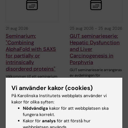
21 aug 2026
25 aug 2026
-
25 aug 2026
Seminarium:
GUT seminarieserie:
"Combining
Hepatic Dysfunction
AlphaFold with SAXS
and Liver
for partially or
Carcinogenesis in
intrinsically
Porphyria
disordered proteins"
GUT seminarieserie arrangeras
av avdelningen för
Välkommen till ett seminarium
gastroenterologi och…
den 21 augusti 2026 med dr
Vi använder kakor (cookies)
Mattia Rocco,…
På Karolinska Institutets webbplats använder vi
kakor för olika syften:
Nödvändiga
kakor för att webbplatsen ska
fungera korrekt.
Kakor för
analys
för att förstå hur
webbplatsen används.