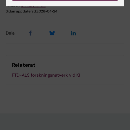
Caroline Graff
Redaktör:
Annika Clemes
Sidan uppdaterad:
2026-04-24
Dela
Relaterat
FTD-ALS forskningsnätverk vid KI