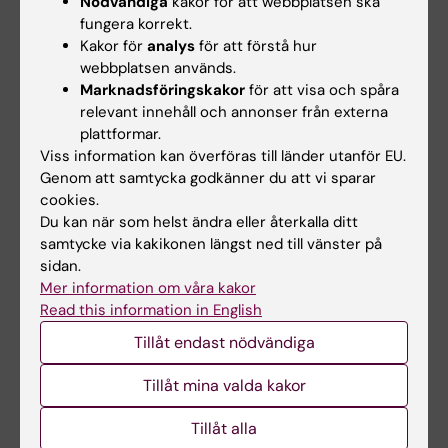
Nödvändiga
kakor för att webbplatsen ska
15.40
fungera korrekt.
Nya behandlingar och aktuell forskning
Kakor för
analys
för att förstå hur
webbplatsen används.
Caroline Graff, professor och specialistläkare i
Marknadsföringskakor
för att visa och spåra
klinisk genetik på Karolinska
relevant innehåll och annonser från externa
Universitetssjukhuset.
plattformar.
Viss information kan överföras till länder utanför EU.
Genom att samtycka godkänner du att vi sparar
16:00
cookies.
Paneldiskussion
Du kan när som helst ändra eller återkalla ditt
samtycke via kakikonen längst ned till vänster på
Avslut klockan 16:30.
sidan.
Mer information om våra kakor
Read this information in English
Tillåt endast nödvändiga
Demens
Tags
Tillåt mina valda kakor
Tillåt alla
Innehållsgranskare: