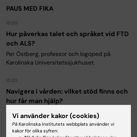
PAUS MED FIKA
15:00
Hur påverkas talet och språket vid FTD
och ALS?
Per Östberg, professor och logoped på
Karolinska Universitetssjukhuset.
15:20
Navigera i vården: vilket stöd finns och
hur får man hjälp?
Gisela Jansson, sjuksköterska i ALS-teamet på
Vi använder kakor (cookies)
Karolinska Universitetssjukhuset.
På Karolinska Institutets webbplats använder vi
kakor för olika syften: