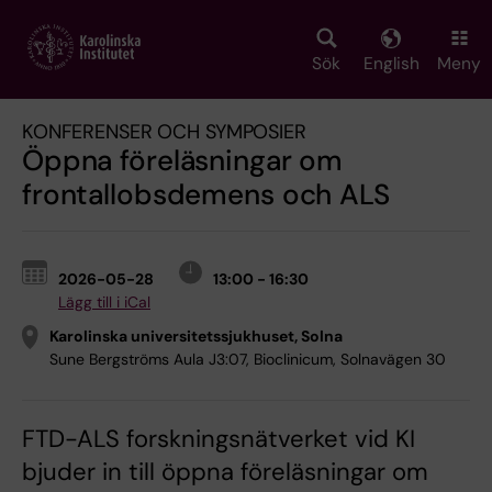
Skip
to
main
Sök
English
Meny
content
KONFERENSER OCH SYMPOSIER
Öppna föreläsningar om
frontallobsdemens och ALS
2026-05-28
13:00 - 16:30
Lägg till i iCal
Karolinska universitetssjukhuset, Solna
Sune Bergströms Aula J3:07, Bioclinicum, Solnavägen 30
FTD-ALS forskningsnätverket vid KI
bjuder in till öppna föreläsningar om