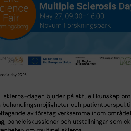
lerosis day 2026
l skleros-dagen bjuder på aktuell kunskap om
 behandlingsmöjligheter och patientperspekti
ltagande av företag verksamma inom området
g, paneldiskussioner och utställningar som ök
enheten om multipel skleros.