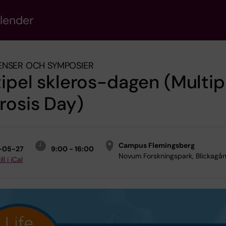
alender
ENSER OCH SYMPOSIER
ipel skleros-dagen (Multip
rosis Day)
Campus Flemingsberg
-05-27
9:00 - 16:00
Novum Forskningspark, Blickagå
ll i iCal