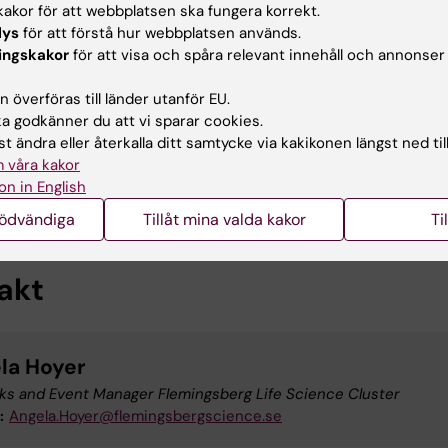
mersson
, President of the
Neuroförbundet
akor för att webbplatsen ska fungera korrekt.
lys
för att förstå hur webbplatsen används.
Bylinder
, Phd Student and physiotherapist, Karolinska
ingskakor
för att visa och spåra relevant innehåll och annonser
t
 överföras till länder utanför EU.
ubio Rodríguez-Kirby
, Postdoctoral Fellow at Karolinska
 godkänner du att vi sparar cookies.
t
t ändra eller återkalla ditt samtycke via kakikonen längst ned til
 våra kakor
arris
, Professor of Immunotherapy in Neurological Disea
on in English
nska Institutet
nödvändiga
Tillåt mina valda kakor
Ti
akt
la Hoyer
ks and Event Manager Flemingsberg Life Science Cluster
:
Angela.Hoyer@flemingsbergscience.se