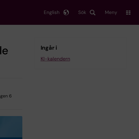
English
Sök
Meny
le
Ingår i
KI-kalendern
ngen 6