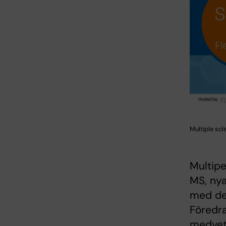
Multiple sc
Multipe
MS, nya
med de
Föredra
medvet