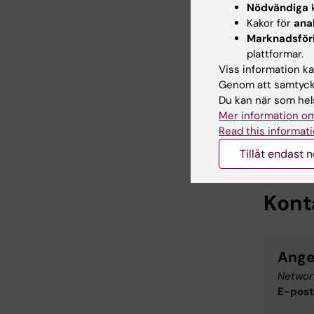
Eva Hel
Nödvändiga
k
Kakor för
ana
Johanna 
Marknadsför
Institute
plattformar.
Viss information kan
Leslie R
Genom att samtycka
Institute
Du kan när som hels
Mer information om
Robert H
Read this informati
at Karoli
Tillåt endast 
Kont
Ange
Networ
E-post