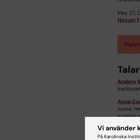
May 27, 
Novum F
Regist
Tala
Anders 
Institut
Anna Cu
nurse, m
nursing 
Vi använder 
Annica Ö
På Karolinska Insti