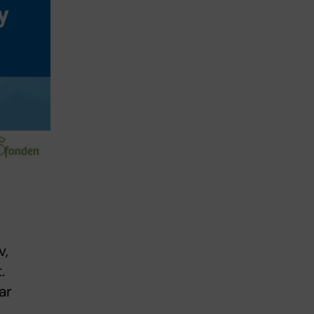
v,
.
ar