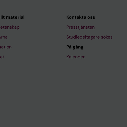
llt material
Kontakta oss
Vetenskap
Presstjänsten
arna
Studiedeltagare sökes
sation
På gång
et
Kalender