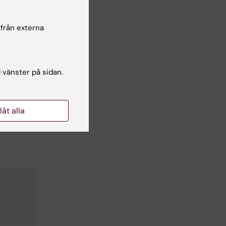
 från externa
l vänster på sidan.
ses
llåt alla