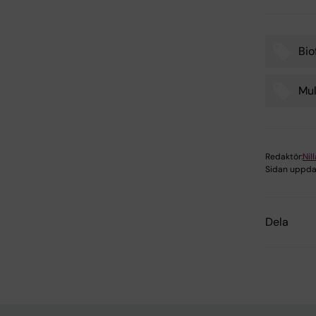
Bio
Tags
Mul
Redaktör:
Nil
Sidan uppda
Dela