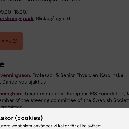
09.00–16.00.
orskningspark
, Blickagången 6.
rering
re
Svenningsson
, Professor & Senior Physician, Karolinska
et Danderyds sjukhus
nningham
, board member at European MS Foundation, 
ember of the steering committee of the Swedish Societ
committee
kakor (cookies)
nell
, Senior Project Manager,
NEOGAP Therapeutics AB
tutets webbplats använder vi kakor för olika syften: