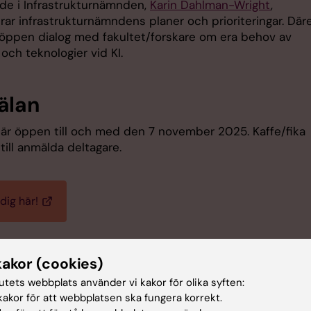
de i Infrastrukturnämnden,
Karin Dahlman-Wright
,
ar infrastrukturnämndens planer och prioriteringar. Däre
n öppen dialog med fakultet/forskare om era behov av
och teknologier vid KI.
älan
är öppen till och med den 7 november 2025. Kaffe/fika
till anmälda deltagare.
dig här!
ialogmöte i Flemingsberg
kakor (cookies)
ven att delta i det
öppna dialogmötet i Flemingsberg
so
tutets webbplats använder vi kakor för olika syften:
på förmiddagen, tisdag 11 november kl. 10.00–11.00.
akor för att webbplatsen ska fungera korrekt.