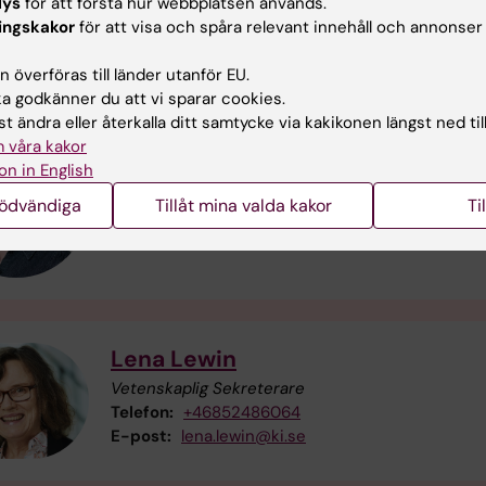
lys
för att förstå hur webbplatsen används.
ingskakor
för att visa och spåra relevant innehåll och annonser
akt
 överföras till länder utanför EU.
 godkänner du att vi sparar cookies.
t ändra eller återkalla ditt samtycke via kakikonen längst ned til
Lisa Arodin Selenius
 våra kakor
on in English
Handläggare
Telefon:
+46852483738
nödvändiga
Tillåt mina valda kakor
Ti
E-post:
lisa.arodin@ki.se
Lena Lewin
Vetenskaplig Sekreterare
Telefon:
+46852486064
E-post:
lena.lewin@ki.se