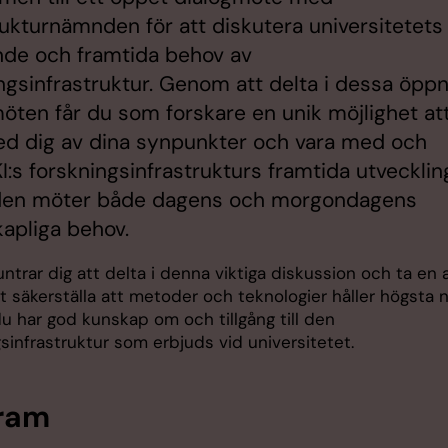
rukturnämnden för att diskutera universitetets
nde och framtida behov av
ngsinfrastruktur. Genom att delta i dessa öpp
öten får du som forskare en unik möjlighet at
ed dig av dina synpunkter och vara med och
I:s forskningsinfrastrukturs framtida utveckli
 den möter både dagens och morgondagens
apliga behov.
trar dig att delta i denna viktiga diskussion och ta en 
att säkerställa att metoder och teknologier håller högsta 
u har god kunskap om och tillgång till den
sinfrastruktur som erbjuds vid universitetet.
ram