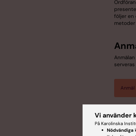
Ordföran
presenter
följer e
metoder 
Anm
Anmälan 
serveras 
Anmäl 
Öppet d
Vi använder 
Det går ä
På Karolinska Insti
äger rum 
Nödvändiga
k