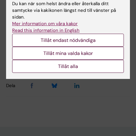
Du kan när som helst ändra eller återkalla ditt
via länken ovan vid angiven tid. KIND Open
samtycke via kakikonen längst ned till vänster på
Webinars spelas inte in.
sidan.
Mer information om våra kakor
Read this information in English
Ätstörningar
Autism
Neuropsykiatri
Tags
Tillåt endast nödvändiga
Tillåt mina valda kakor
Redaktör:
Una Prosell
Sidan uppdaterad:
2026-06-01
Tillåt alla
Dela