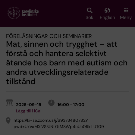
Skip
to
main
Sök
English
Meny
content
FÖRELÄSNINGAR OCH SEMINARIER
Mat, sinnen och trygghet – att
förstå och hantera selektivt
ätande hos barn med autism och
andra utvecklingsrelaterade
tillstånd
2026-09-15
16:00 - 17:00
Lägg till i iCal
https://ki-se.zoom.us/j/69373480782?
pwd=UkVaMXlVSFJNL0tMSWp4cUc0RklLUT09