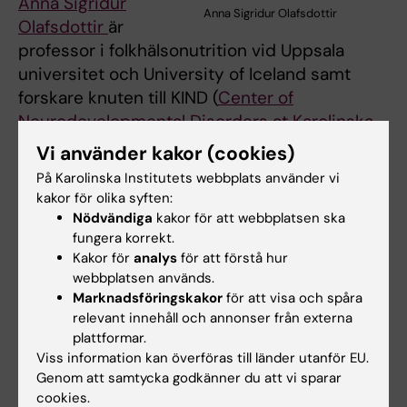
Anna Sigridur
Anna Sigridur Olafsdottir
Olafsdottir
är
professor i folkhälsonutrition vid Uppsala
universitet och University of Iceland samt
forskare knuten till KIND (
Center of
Neurodevelopmental Disorders at Karolinska
Institutet)
. Hennes forskning fokuserar på
Vi använder kakor (cookies)
barns matvanor och näringsintag samt hur
På Karolinska Institutets webbplats använder vi
psykologiska och sensoriska faktorer påverkar
kakor för olika syften:
ätbeteenden, särskilt hos barn med
Nödvändiga
kakor för att webbplatsen ska
utvecklingsrelaterade funktionsnedsättningar.
fungera korrekt.
Kakor för
analys
för att förstå hur
Praktisk information:
webbplatsen används.
Marknadsföringskakor
för att visa och spåra
KIND Open Webinars
är kostnadsfria och riktar
relevant innehåll och annonser från externa
sig till forskare, yrkesverksamma inom
plattformar.
området samt en intresserad allmänhet. Den
Viss information kan överföras till länder utanför EU.
aktuella föreläsningen hålls på svenska. Ingen
Genom att samtycka godkänner du att vi sparar
registrering krävs. Du deltar genom att ansluta
cookies.