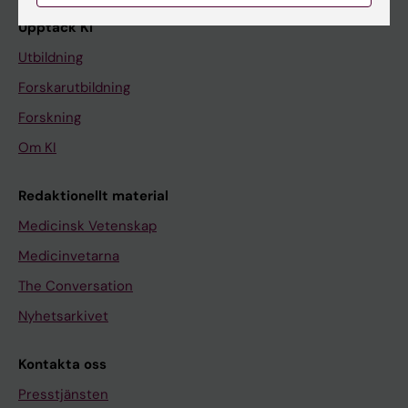
Upptäck KI
Utbildning
Forskarutbildning
Forskning
Om KI
Redaktionellt material
Medicinsk Vetenskap
Medicinvetarna
The Conversation
Nyhetsarkivet
Kontakta oss
Presstjänsten