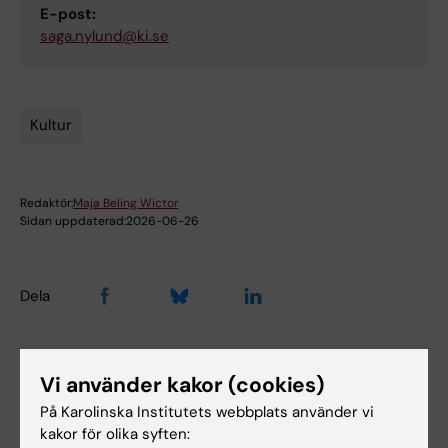
E-post:
saga.nylund@ki.se
Kultur
Tags
Redaktör:
Maja Beling Wictor
Sidan uppdaterad:
2026-06-26
Dela
Vi använder kakor (cookies)
Relaterade events
På Karolinska Institutets webbplats använder vi
kakor för olika syften: