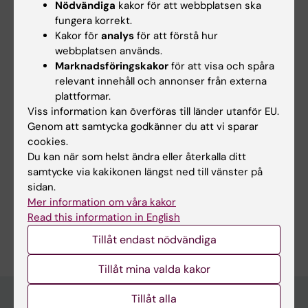
Nödvändiga
kakor för att webbplatsen ska
fungera korrekt.
Kakor för
analys
för att förstå hur
webbplatsen används.
Marknadsföringskakor
för att visa och spåra
relevant innehåll och annonser från externa
28 sep 2026
-
28 sep 2026
28 sep 2026
-
28 sep 2026
plattformar.
Prova Linedance i
Prova på Linedance i
Viss information kan överföras till länder utanför EU.
Flemingsberg
Flemingsberg
Genom att samtycka godkänner du att vi sparar
Dance Break – Prova
Dance Break – Prova
cookies.
Linedance!
Linedance!
Du kan när som helst ändra eller återkalla ditt
samtycke via kakikonen längst ned till vänster på
Välkommen till en…
Välkommen till en…
sidan.
Mer information om våra kakor
Read this information in English
Tillåt endast nödvändiga
Tillåt mina valda kakor
Tillåt alla