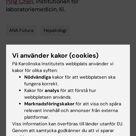
Ping Chen
, institutionen för
laboratoriemedicin, KI.
ANA Futura
Hepatologi
Tags
Vi använder kakor (cookies)
Innehållsgranskare:
Byambajav Buyandelger
På Karolinska Institutets webbplats använder vi
Redaktör:
Karin Vikström
kakor för olika syften:
Sidan uppdaterad:
2026-06-02
Nödvändiga
kakor för att webbplatsen ska
fungera korrekt.
Kakor för
analys
för att förstå hur
Dela
webbplatsen används.
Marknadsföringskakor
för att visa och spåra
relevant innehåll och annonser från externa
plattformar.
Viss information kan överföras till länder utanför EU.
Genom att samtycka godkänner du att vi sparar