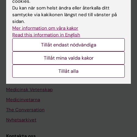
cookies.
Du kan när som helst ändra eller återkalla ditt
samtycke via kakikonen längst ned till vänster på
sidan.
Upptäck KI
Mer information om våra kakor
Utbildning
Read this information in English
Forskarutbildning
Tillåt endast nödvändiga
Forskning
Tillåt mina valda kakor
Om KI
Tillåt alla
Redaktionellt material
Medicinsk Vetenskap
Medicinvetarna
The Conversation
Nyhetsarkivet
Kontakta oss