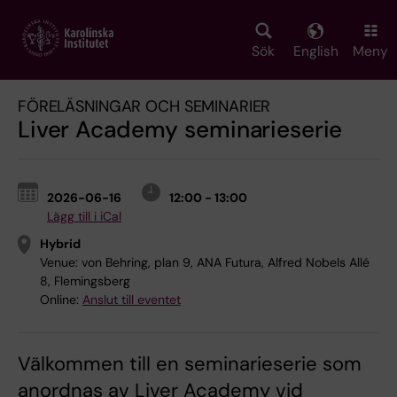
Skip
to
main
Sök
English
Meny
content
FÖRELÄSNINGAR OCH SEMINARIER
Liver Academy seminarieserie
2026-06-16
12:00 - 13:00
Lägg till i iCal
Hybrid
Venue:
von Behring, plan 9, ANA Futura, Alfred Nobels Allé
8, Flemingsberg
Online:
Anslut till eventet
Välkommen till en seminarieserie som
anordnas av Liver Academy vid