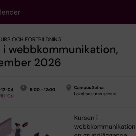
alender
KURS OCH FORTBILDNING
s i webbkommunikation,
ember 2026
Campus Solna
-12-04
9:00 - 12:00
Lokal beslutas senare
ll i iCal
Kursen i
webbkommunikation
en grundläggande