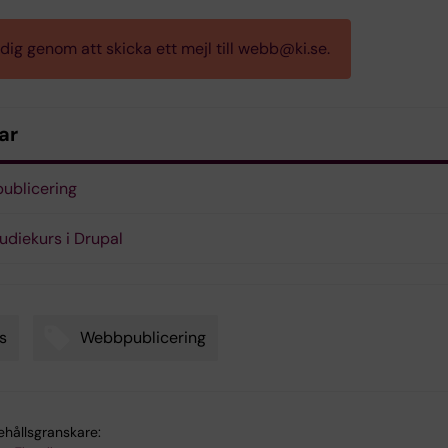
dig genom att skicka ett mejl till webb@ki.se.
ar
ublicering
tudiekurs i Drupal
s
Webbpublicering
ehållsgranskare: