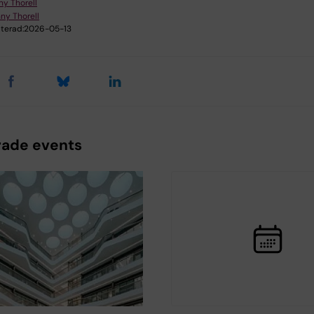
ny Thorell
ny Thorell
terad:
2026-05-13
rade events