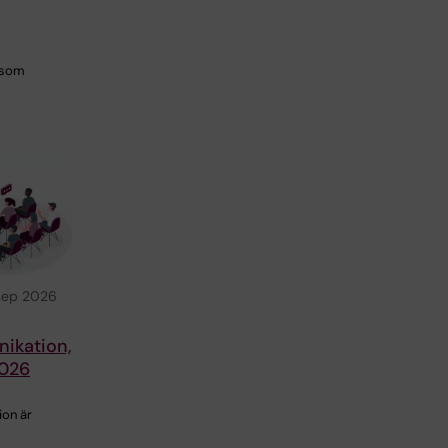
g som
 sep 2026
ikation,
2026
on är