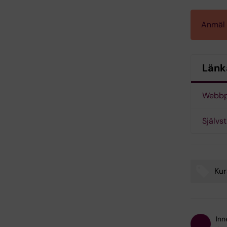
Anmäl 
Länk
Webbp
Självs
Kur
Tags
Inn