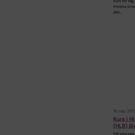
kurs för dig 
minska stre
ditt…
16 sep 20
Kurs i H
(HLR) B
FM erbjuder