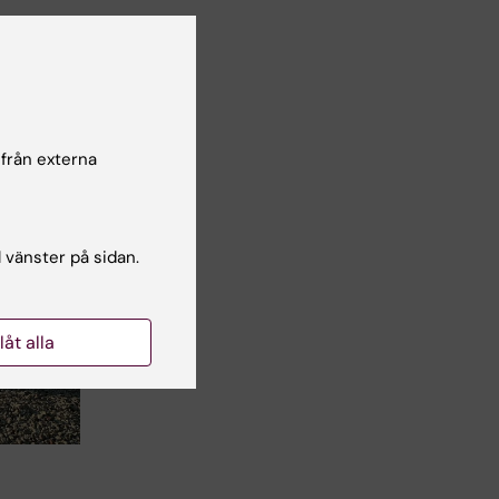
e
s Solna
7
 från externa
l vänster på sidan.
llåt alla