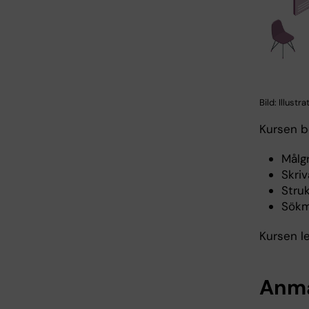
Bild: Illust
Kursen b
Målgr
Skriv
Stru
Sökm
Kursen l
Anm