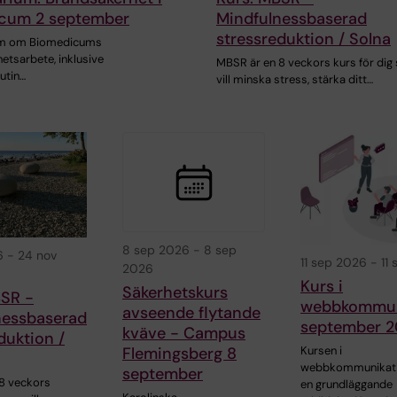
cum 2 september
Mindfulnessbaserad
stressreduktion / Solna
m om Biomedicums
etsarbete, inklusive
MBSR är en 8 veckors kurs för di
utin…
vill minska stress, stärka ditt…
8 sep 2026
-
8 sep
6
-
24 nov
11 sep 2026
-
11
2026
Kurs i
Säkerhetskurs
BSR -
webbkommun
avseende flytande
nessbaserad
september 
kväve - Campus
duktion /
Flemingsberg 8
Kursen i
webbkommunikati
september
8 veckors
en grundläggande