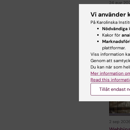
24 aug 20
Biomed
Vi använder 
leverant
På Karolinska Insti
augusti
Nödvändiga
k
Välkomna ti
Kakor för
ana
leverantörs
Marknadsför
på plan 3…
plattformar.
Viss information kan
Genom att samtycka
Du kan när som hels
Mer information om
Read this informati
Tillåt endast 
2 sep 202
Webbina