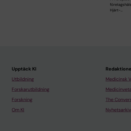
företagshäl
Hjärt-…
Upptäck KI
Redaktione
Utbildning
Medicinsk 
Forskarutbildning
Medicinvet
Forskning
The Conver
Om KI
Nyhetsarkiv