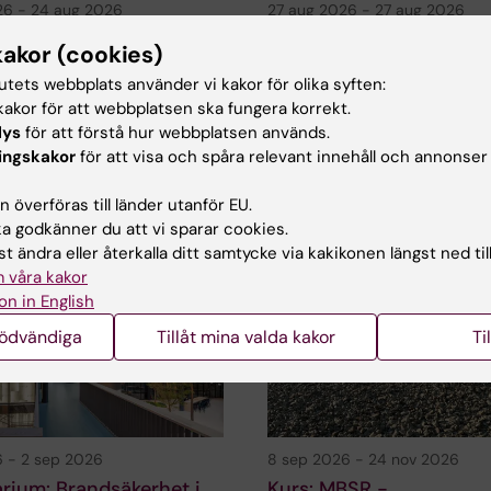
26
-
24 aug 2026
27 aug 2026
-
27 aug 2026
icum
Säkerhetskurs avseend
kakor (cookies)
örsutställning - 24
flytande kväve - Campu
tutets webbplats använder vi kakor för olika syften:
27 augusti
akor för att webbplatsen ska fungera korrekt.
ll Biomedicums
Karolinska Institutets
lys
för att förstå hur webbplatsen används.
utställning i mingelområdet
kvävesäkerhetskurs erbjuds den 2
ingskakor
för att visa och spåra relevant innehåll och annonser
augusti 2026 med…
 överföras till länder utanför EU.
 godkänner du att vi sparar cookies.
t ändra eller återkalla ditt samtycke via kakikonen längst ned til
 våra kakor
on in English
nödvändiga
Tillåt mina valda kakor
Ti
6
-
2 sep 2026
8 sep 2026
-
24 nov 2026
rium: Brandsäkerhet i
Kurs: MBSR -