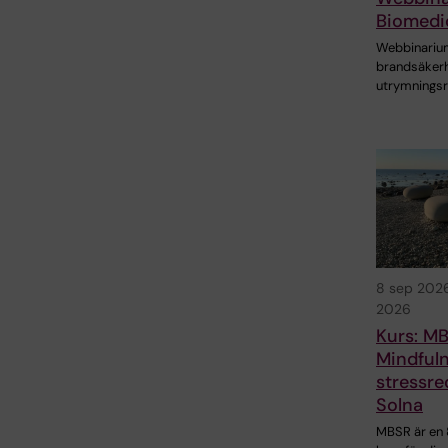
Biomedi
Webbinariu
brandsäkerh
utrymningsr
8 sep 202
2026
Kurs: M
Mindful
stressre
Solna
MBSR är en 