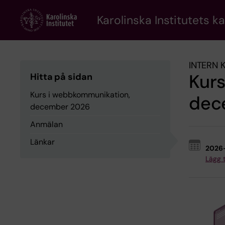
Skip
to
Karolinska Institutets k
main
content
INTERN 
Kur
Hitta på sidan
Kurs i webbkommunikation,
dec
december 2026
Anmälan
Länkar
2026
Lägg ti