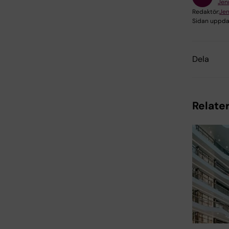
Jen
Redaktör:
Jen
Sidan uppda
Dela
Relate