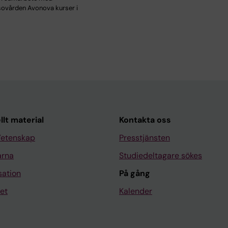
sovården Avonova kurser i
llt material
Kontakta oss
Vetenskap
Presstjänsten
arna
Studiedeltagare sökes
sation
På gång
et
Kalender