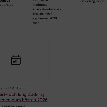
Karolinska
som vill
utbildning i hur vi…
Institutets
ss, stärka
kvävesäkerhetskurs
erbjuds den 8
september 2026
med…
26
-
21 okt 2026
järt- och lungräddning
iomedicum hösten 2026
 i samarbete med