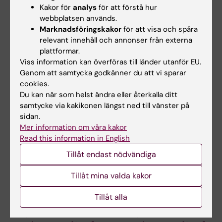
Kakor för
analys
för att förstå hur
Redaktör:
Una Prosell
webbplatsen används.
Sidan uppdaterad:
2026-06-25
Marknadsföringskakor
för att visa och spåra
relevant innehåll och annonser från externa
plattformar.
Viss information kan överföras till länder utanför EU.
Dela
Genom att samtycka godkänner du att vi sparar
cookies.
Du kan när som helst ändra eller återkalla ditt
samtycke via kakikonen längst ned till vänster på
Relaterade events
sidan.
Mer information om våra kakor
Read this information in English
Tillåt endast nödvändiga
Tillåt mina valda kakor
Tillåt alla
15 sep 2026
-
15 sep 2026
15 sep 2026
-
15 sep 2026
Mat, sinnen och
Mat, sinnen och