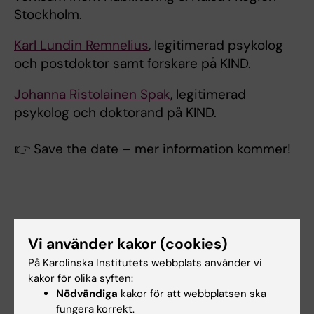
Stockholm.
Karl Lundin Remnelius
, legitimerad psykolog
och postdoktor samt forskare på KIND.
Johanna Ristolainen Spak
, legitimerad
psykolog och doktorand på KIND.
👉 Save the date – mer information kommer!
Vi använder kakor (cookies)
På Karolinska Institutets webbplats använder vi
kakor för olika syften:
AutNetKI (SV)
Autism
Neuropsykiatri
Nödvändiga
kakor för att webbplatsen ska
Tags
fungera korrekt.