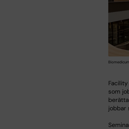
Biomedicum.
Facilit
som job
berätta
jobbar 
Seminar