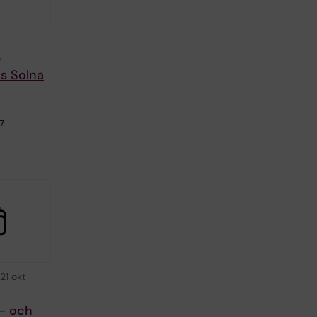
e
s Solna
7
21 okt
t- och