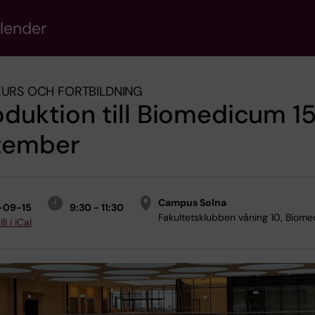
alender
KURS OCH FORTBILDNING
oduktion till Biomedicum 1
tember
Campus Solna
-09-15
9:30 - 11:30
Fakultetsklubben våning 10, Biome
ll i iCal