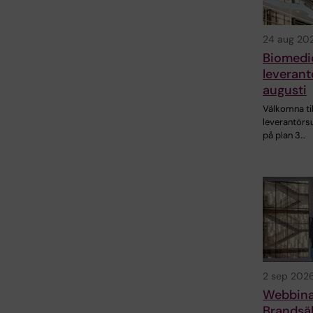
24 aug 20
Biomed
leverant
augusti
Välkomna ti
leverantörs
på plan 3…
2 sep 202
Webbina
Brandsäk