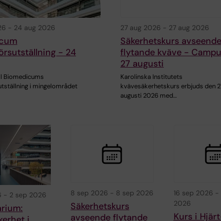
26
-
24 aug 2026
27 aug 2026
-
27 aug 2026
icum
Säkerhetskurs avseend
örsutställning - 24
flytande kväve - Campu
27 augusti
ll Biomedicums
Karolinska Institutets
utställning i mingelområdet
kvävesäkerhetskurs erbjuds den 2
augusti 2026 med…
8 sep 2026
-
8 sep 2026
16 sep 2026
-
6
-
2 sep 2026
2026
Säkerhetskurs
rium:
Kurs i Hjär
avseende flytande
erhet i