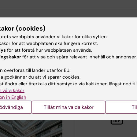
anna Maria Steen
kakor (cookies)
terad:
2026-06-18
tutets webbplats använder vi kakor för olika syften:
akor för att webbplatsen ska fungera korrekt.
lys
för att förstå hur webbplatsen används.
ingskakor
för att visa och spåra relevant innehåll och annonser
 överföras till länder utanför EU.
rade events
 godkänner du att vi sparar cookies.
t ändra eller återkalla ditt samtycke via kakikonen längst ned til
 våra kakor
on in English
nödvändiga
Tillåt mina valda kakor
Ti