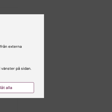
 från externa
l vänster på sidan.
llåt alla