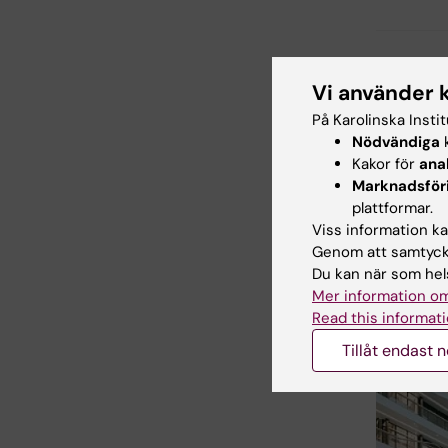
Redaktör:
Joh
Vi använder 
Sidan uppda
På Karolinska Insti
Nödvändiga
k
Dela
Kakor för
ana
Marknadsför
plattformar.
Viss information kan
Relate
Genom att samtycka
Du kan när som hels
Mer information om
Read this informati
Tillåt endast 