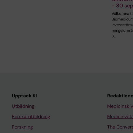
- 30 se
Välkomna til
Biomedicu
leverantörsu
mingelområd
3…
Upptäck KI
Redaktione
Utbildning
Medicinsk 
Forskarutbildning
Medicinvet
Forskning
The Conver