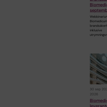
Biomedi
septemb
Webbinari
Biomedicu
brandsäkerh
inklusive
utrymningsr
30 sep 20
2026
Biomed
leverant