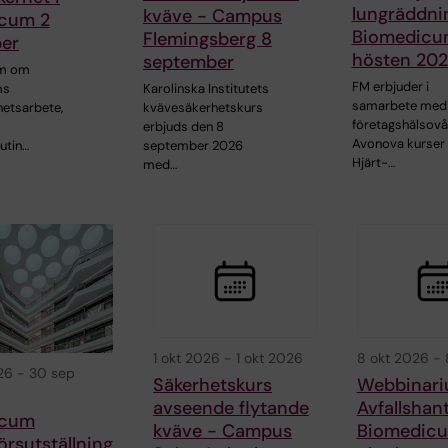
lungräddni
kväve - Campus
cum 2
Biomedicu
Flemingsberg 8
er
hösten 20
september
um om
FM erbjuder i
Karolinska Institutets
ms
samarbete med
kvävesäkerhetskurs
etsarbete,
företagshälsov
erbjuds den 8
Avonova kurser 
september 2026
utin…
Hjärt-…
med…
1 okt 2026
-
1 okt 2026
8 okt 2026
-
26
-
30 sep
Säkerhetskurs
Webbinari
avseende flytande
Avfallshan
icum
kväve - Campus
Biomedic
örsutställning