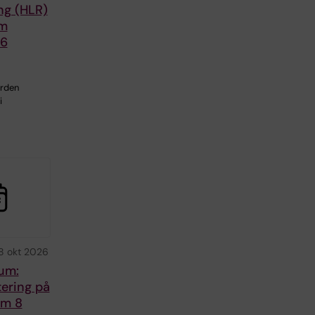
ng (HLR)
m
26
ården
i
8 okt 2026
um:
tering på
um 8