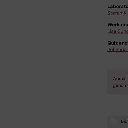
Laborato
Stefan Kl
Work en
Lisa Sun
Quiz and
Johanna
Anmäl d
genom a
Bi
Tags