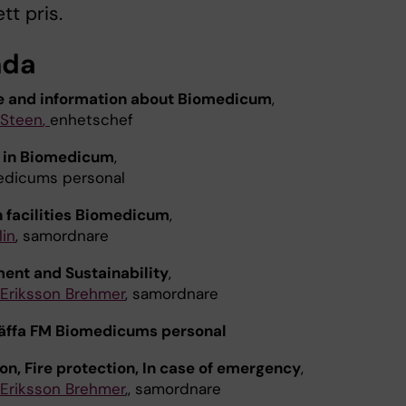
tt pris.
nda
 and information about Biomedicum
,
 Steen
,
enhetschef
 in Biomedicum
,
edicums personal
facilities Biomedicum
,
lin
, samordnare
ent and Sustainability
,
Eriksson Brehmer
, samordnare
räffa FM Biomedicums personal
on, Fire protection, In case of emergency
,
Eriksson Brehmer
,, samordnare