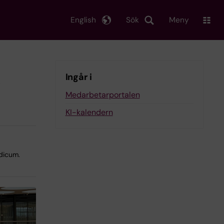
English
Sök
Meny
5
Ingår i
Medarbetarportalen
KI-kalendern
dicum.