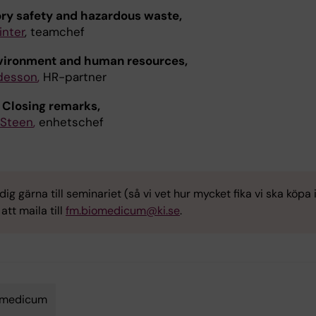
ry safety and hazardous waste,
inter
, teamchef
vironment and human resources,
desson
,
HR-partner
 Closing remarks,
 Steen
,
enhetschef
ig gärna till seminariet (så vi vet hur mycket fika vi ska köpa 
tt maila till
fm.biomedicum@ki.se
.
omedicum