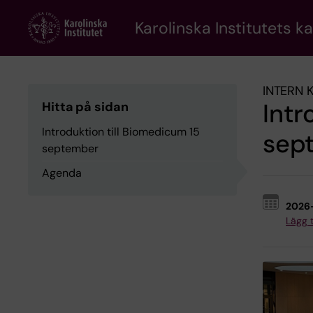
Skip
to
Karolinska Institutets k
main
content
INTERN 
Intr
Hitta på sidan
Introduktion till Biomedicum 15
sep
september
Agenda
2026
Lägg ti