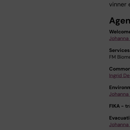
vinner e
Age
Welcome
Johanna
Services
FM Biom
Common 
Ingrid De
Environm
Johanna 
FIKA - t
Evacuati
Johanna 