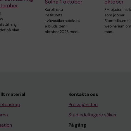
Solna 1 oktober
oktober
ptember
Karolinska
FM bjuder in all
l
Institutets
som jobbar i
ms
kvävesäkerhetskurs
Biomedicum till
tställning i
erbjuds den 1
webinarium om
et på plan
oktober 2026 med…
man…
llt material
Kontakta oss
Vetenskap
Presstjänsten
arna
Studiedeltagare sökes
sation
På gång