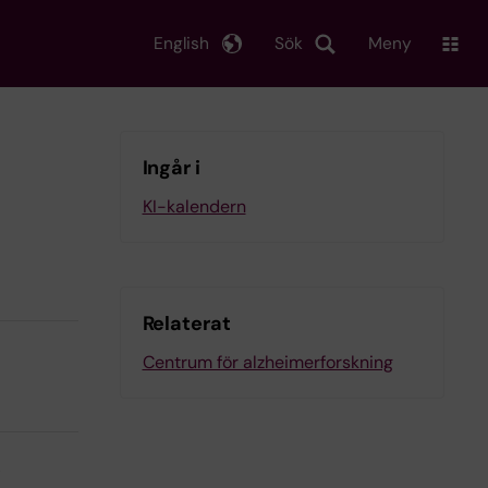
English
Sök
Meny
Ingår i
KI-kalendern
Relaterat
Centrum för alzheimerforskning
e