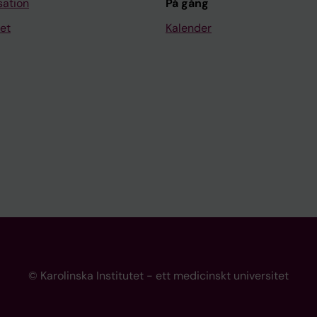
sation
På gång
et
Kalender
© Karolinska Institutet - ett medicinskt universitet