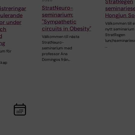
StratRegen
StratNeuro-
istreringar
seminaries
seminarium:
ulerande
Hongjun S
"Sympathetic
or under
Välkommen till e
circuits in Obesity"
och
nytt seminarium 
StratRegen
d
Välkommen till nästa
lunchseminariese
ng
StratNeuro-
…
seminarium med
ium för
professor Ana
Domingos från…
skap