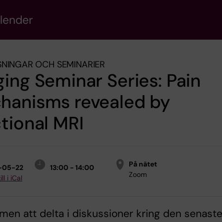
alender
NINGAR OCH SEMINARIER
ing Seminar Series: Pain
hanisms revealed by
tional MRI
På nätet
-05-22
13:00 - 14:00
Zoom
ll i iCal
en att delta i diskussioner kring den senast