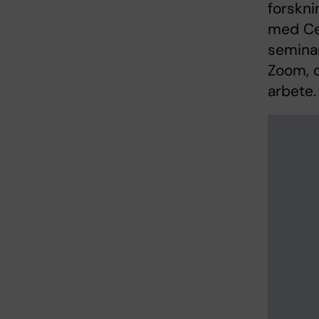
forskni
med Cen
semina
Zoom, d
arbete.