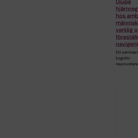
Djupa
hjärnreg
hos amb
människ
verklig 
föreställ
navigeri
Ett seminar
kognitiv
neuroveten