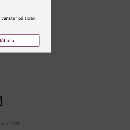
l vänster på sidan.
llåt alla
 sep 2026