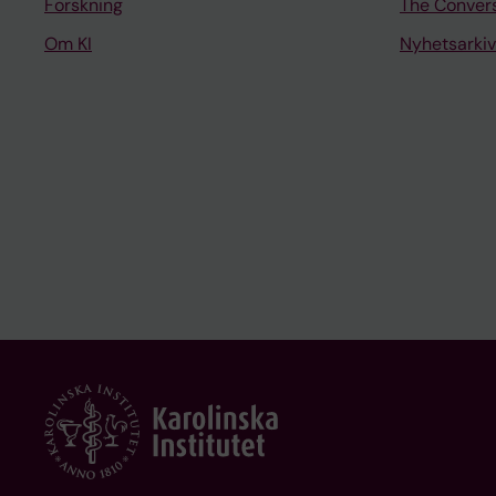
Forskning
The Conver
Om KI
Nyhetsarkiv