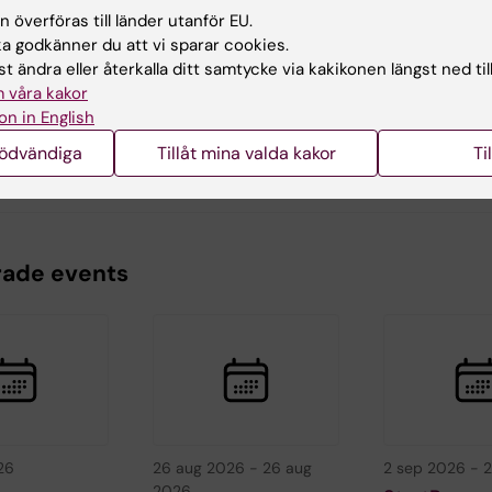
 överföras till länder utanför EU.
 godkänner du att vi sparar cookies.
t ändra eller återkalla ditt samtycke via kakikonen längst ned til
hrin Dellblad
 våra kakor
terad:
2026-05-18
on in English
nödvändiga
Tillåt mina valda kakor
Ti
rade events
26
26 aug 2026
-
26 aug
2 sep 2026
-
2
2026