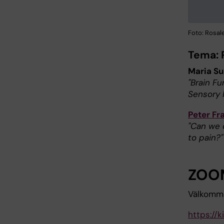
Foto: Rosal
Tema: 
Maria Su
"Brain Fu
Sensory 
Peter Fr
"Can we 
to pain?"
ZOO
Välkomme
https://