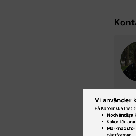
Kont
Vi använder 
På Karolinska Insti
Cen
Tags
Nödvändiga
k
Kakor för
ana
Alz
Marknadsför
plattformar.