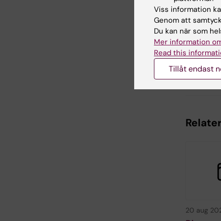
Viss information kan
Genom att samtycka
Du kan när som hels
Redaktör:
Kat
Mer information om
Sidan uppda
Read this informati
Tillåt endast 
Dela
Relate
20 aug 20