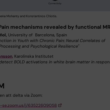
eena Mohanty and Konstantinos Chiotis.
Pain mechanisms revealed by functional MR
ñol,
University of Barcelona, Spain
nction in Youth with Chronic Pain: Neural Correlates of
Processing and Psychological Resilience"
ansson
, Karolinska Institutet
detect BOLD activations in white brain matter in respo
M
n att delta via Zoom:
ki-se.zoom.us/j/63522609058