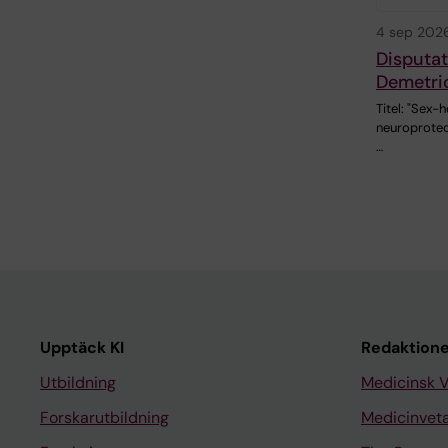
4 sep 202
Disputat
Demetri
Titel: "Sex
neuroprotec
…
Upptäck KI
Redaktione
Utbildning
Medicinsk 
Forskarutbildning
Medicinvet