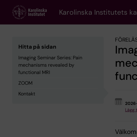
Skip
to
Karolinska Institutets k
main
content
FÖRELÄS
Imag
Hitta på sidan
Imaging Seminar Series: Pain
mec
mechanisms revealed by
func
functional MRI
ZOOM
Kontakt
2026
Lägg ti
Välkomm