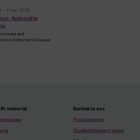
6
-
4 sep 2026
ion: Aphrodite
ou
-hormones and
tion in Alzheimer´s Disease:
llt material
Kontakta oss
Vetenskap
Presstjänsten
arna
Studiedeltagare sökes