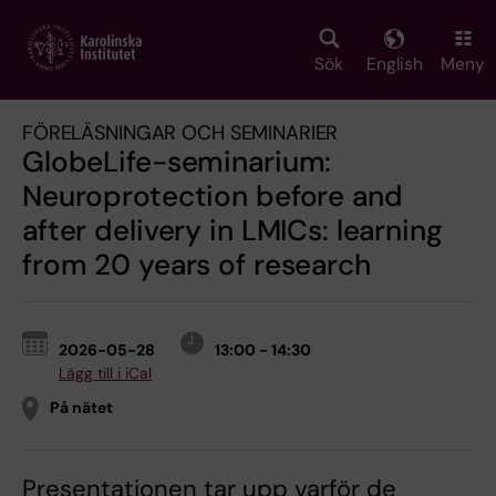
Skip
to
main
Sök
English
Meny
content
FÖRELÄSNINGAR OCH SEMINARIER
GlobeLife-seminarium:
Neuroprotection before and
after delivery in LMICs: learning
from 20 years of research
2026-05-28
13:00 - 14:30
Lägg till i iCal
På nätet
Presentationen tar upp varför de