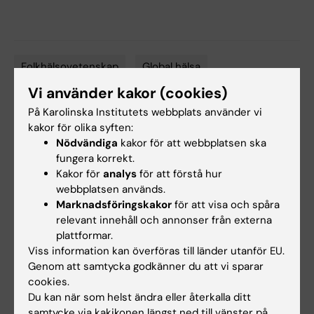
Folkhälsovetenskap
Global hälsa
Tags
Vi använder kakor (cookies)
På Karolinska Institutets webbplats använder vi
Innehållsgranskare:
kakor för olika syften:
Jaran Eriksen
Nödvändiga
kakor för att webbplatsen ska
Sidan uppdaterad:
2026-03-30
fungera korrekt.
Kakor för
analys
för att förstå hur
webbplatsen används.
Dela
Marknadsföringskakor
för att visa och spåra
relevant innehåll och annonser från externa
plattformar.
Viss information kan överföras till länder utanför EU.
Relaterade events
Genom att samtycka godkänner du att vi sparar
cookies.
Du kan när som helst ändra eller återkalla ditt
samtycke via kakikonen längst ned till vänster på