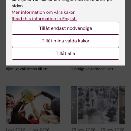
sidan.
Mer information om våra kakor
Read this information in English
Tillåt endast nödvändiga
27 aug 2026
-
27 aug 2026
27 aug 2026
-
27 aug 2026
Tillåt mina valda kakor
Ebola: från Goma till
Ebola: från Goma till
Stockholm, vad kan
Stockholm, vad kan
Tillåt alla
vi lära oss?
vi lära oss?
Centrum för hälsokriser hälsar
Centrum för hälsokriser hälsar
hjärtligt välkomna till ett…
hjärtligt välkomna till ett…
1 okt 2026
-
1 okt 2026
25 nov 2026
-
25 nov 2026