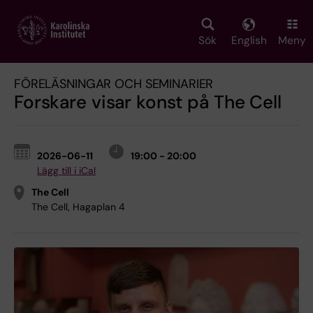
Skip
to
main
Sök
English
Meny
content
FÖRELÄSNINGAR OCH SEMINARIER
Forskare visar konst på The Cell
2026-06-11
19:00 - 20:00
Lägg till i iCal
The Cell
The Cell, Hagaplan 4