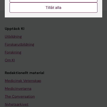
Tillåt alla
Upptäck KI
Utbildning
Forskarutbildning
Forskning
Om KI
Redaktionellt material
Medicinsk Vetenskap
Medicinvetarna
The Conversation
Nyhetsarkivet