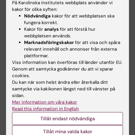
På Karolinska Institutets webbplats använder vi
Forskare visar konst - programmet
kakor för olika syften:
på The Cell
Nödvändiga
kakor för att webbplatsen ska
fungera korrekt.
Kakor för
analys
för att förstå hur
Forskare visar konst: Svante Tirén
webbplatsen används.
Marknadsföringskakor
för att visa och spåra
relevant innehåll och annonser från externa
plattformar.
Kultur
The Cell
Tags
Viss information kan överföras till länder utanför EU.
Genom att samtycka godkänner du att vi sparar
cookies.
Redaktör:
Sabina Giulini
Du kan när som helst ändra eller återkalla ditt
Sidan uppdaterad:
2026-05-26
samtycke via kakikonen längst ned till vänster på
sidan.
Mer information om våra kakor
Dela
Read this information in English
Tillåt endast nödvändiga
Tillåt mina valda kakor