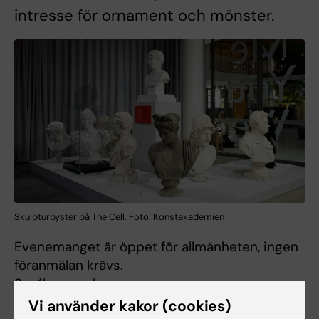
intresse för ornament och mönster.
Skulpturbyster på The Cell. Foto: Konstakademien
Evenemanget är öppet för allmänheten, ingen
föranmälan krävs.
Språk: svenska.
Vi använder kakor (cookies)