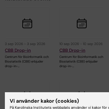
3 sep 2026
-
3 sep 2026
10 sep 2026
-
10 sep 2026
CBB Drop-in
CBB Drop-in
Centrum för Bioinformatik och
Centrum för Bioinformatik och
Biostatistik (CBB) erbjuder
Biostatistik (CBB) erbjuder
drop-in-…
drop-in-…
Vi använder kakor (cookies)
På Karolinska Institutets webbplats använder vi kakor för 