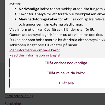
syften:
17 sep 2026
-
17 sep 2026
1 okt 2026
-
1 okt 2026
Nödvändiga
kakor för att webbplatsen ska fungera k
CBB Drop-in
CBB Drop-in
Kakor för
analys
för att förstå hur webbplatsen anv
Marknadsföringskakor
för att visa och spåra releva
Centrum för Bioinformatik och
Centrum för Bioinformatik och
och annonser från externa plattformar.
Biostatistik (CBB) erbjuder
Biostatistik (CBB) erbjuder
drop-in-…
drop-in-…
Viss information kan överföras till länder utanför EU.
Genom att samtycka godkänner du att vi sparar cookies.
Du kan när som helst ändra eller återkalla ditt samtycke vi
kakikonen längst ned till vänster på sidan.
Mer information om våra kakor
Read this information in English
Tillåt endast nödvändiga
Tillåt mina valda kakor
Upptäck KI
Tillåt alla
Utbildning
Forskarutbildning
Forskning