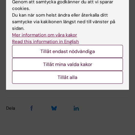
Mer information
Genom att samtycka godkänner du att vi sparar
cookies.
Hitta doktorsavhandlingen i KI Open Archive
Du kan när som helst ändra eller återkalla ditt
samtycke via kakikonen längst ned till vänster på
sidan.
Mer information om våra kakor
Read this information in English
Neo
Hematologi
Tags
Tillåt endast nödvändiga
Tillåt mina valda kakor
Innehållsgranskare:
Nicole Wild
Tillåt alla
Redaktör:
Karin Vikström
Sidan uppdaterad:
2026-04-02
Dela