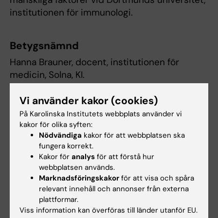
institutionen för immunologi.
Betygsnämnd
Hanna Brauner, docent, institutionen för
medicin, Solna, KI.
Antonio Gigliotti Rothfuchs, docent,
Vi använder kakor (cookies)
institutionen för mikrobiologi, tumör- och
På Karolinska Institutets webbplats använder vi
cellbiologi, KI.
kakor för olika syften:
Nödvändiga
kakor för att webbplatsen ska
Ewa Sitnicka Quinn, professor, avdelningen för
fungera korrekt.
molekylär hematologi, Lunds Universitet.
Kakor för
analys
för att förstå hur
webbplatsen används.
Marknadsföringskakor
för att visa och spåra
relevant innehåll och annonser från externa
plattformar.
Viss information kan överföras till länder utanför EU.