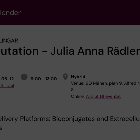
alender
LINGAR
utation - Julia Anna Rädle
Hybrid
-06-12
9:00 - 13:00
Venue:
9Q Månen, plan 9, Alfred N
ll i iCal
8
Online:
Anslut till eventet
livery Platforms: Bioconjugates and Extracellu
s