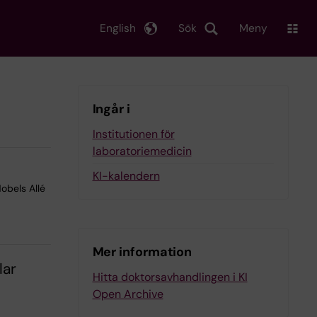
English
Sök
Meny
r
Ingår i
Institutionen för
laboratoriemedicin
KI-kalendern
obels Allé
Mer information
lar
Hitta doktorsavhandlingen i KI
Open Archive