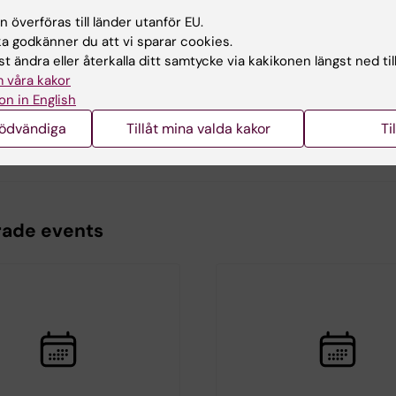
 överföras till länder utanför EU.
ehållsgranskare:
 godkänner du att vi sparar cookies.
ia Anna Rädler
t ändra eller återkalla ditt samtycke via kakikonen längst ned til
istina Sundqvist
 våra kakor
terad:
2026-05-21
on in English
nödvändiga
Tillåt mina valda kakor
Ti
rade events