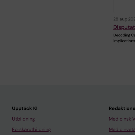
28 aug 20
Disputa
Decoding Can
implication
Upptäck KI
Redaktione
Utbildning
Medicinsk 
Forskarutbildning
Medicinvet