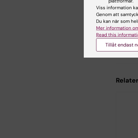
plattformar.
Viss information kan
Inn
Genom att samtycka
Jul
Du kan när som hels
Redaktör:
Chr
Mer information om
Sidan uppda
Read this informati
Tillåt endast 
Dela
Relate