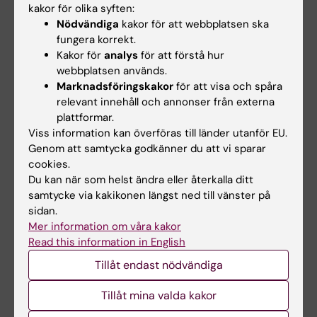
Mer information
kakor för olika syften:
Nödvändiga
kakor för att webbplatsen ska
Hitta doktorsavhandlingen i KI Open Archive
fungera korrekt.
Kakor för
analys
för att förstå hur
webbplatsen används.
Marknadsföringskakor
för att visa och spåra
relevant innehåll och annonser från externa
ANA Futura
plattformar.
Tags
Viss information kan överföras till länder utanför EU.
Genom att samtycka godkänner du att vi sparar
cookies.
Innehållsgranskare:
Du kan när som helst ändra eller återkalla ditt
Elli Mouchtaridi
samtycke via kakikonen längst ned till vänster på
Redaktör:
Sara Bruce
Sidan uppdaterad:
2026-04-24
sidan.
Mer information om våra kakor
Read this information in English
Dela
Tillåt endast nödvändiga
Tillåt mina valda kakor