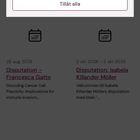
Relaterade events
Tillåt alla
28 aug 2026
2 okt 2026
-
2 okt 2026
Disputation -
Disputation: Isabela
Francesca Gatto
Killander Möller
Decoding Cancer Cell
Välkommen till Isabela
Plasticity: implications for
Killander Möllers disputation
immune evasion,…
med titeln "…