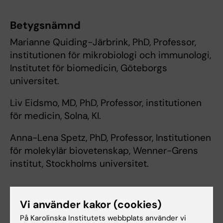
Betygsnämnd
Marianne Quiding-Järbrink, PhD, Professor,
institutionen för mikrobiologi och immunologi,
Institutet för biomedicin, Göteborgs
universitet.
Liv Eidsmo, MD, PhD, Professor, institutionen
för medicin, Solna, KI.
Anna-Lena Spetz, PhD, Professor, Institutionen
för molekylär biovetenskap, Wenner-Grens
institut, Stockholms universitet.
Vi använder kakor (cookies)
På Karolinska Institutets webbplats använder vi