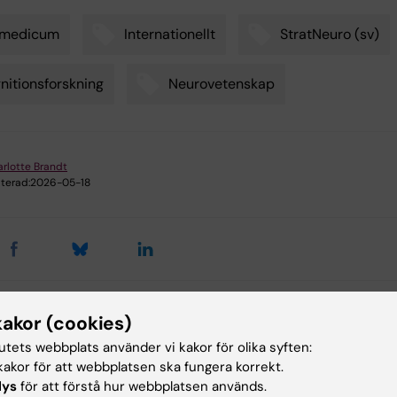
omedicum
Internationellt
StratNeuro (sv)
nitionsforskning
Neurovetenskap
rlotte Brandt
terad:
2026-05-18
kakor (cookies)
rade events
tutets webbplats använder vi kakor för olika syften:
akor för att webbplatsen ska fungera korrekt.
lys
för att förstå hur webbplatsen används.