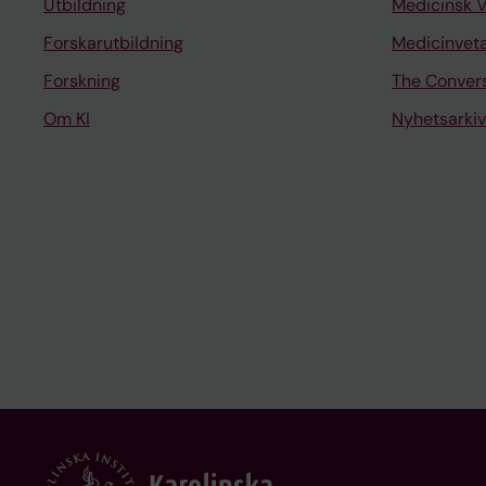
Utbildning
Medicinsk 
Forskarutbildning
Medicinvet
Forskning
The Conver
Om KI
Nyhetsarkiv