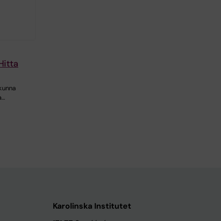
Hitta
kunna
a…
Karolinska Institutet