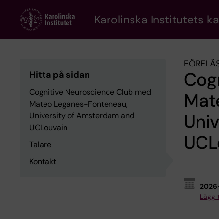
Skip
to
Karolinska Institutets k
main
content
FÖRELÄS
Cog
Hitta på sidan
Cognitive Neuroscience Club med
Mat
Mateo Leganes-Fonteneau,
Uni
University of Amsterdam and
UCLouvain
UCL
Talare
Kontakt
2026
Lägg ti