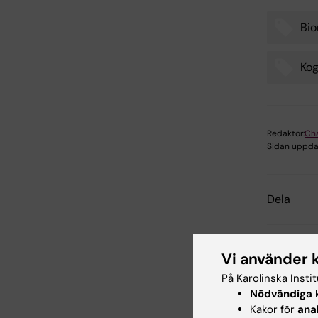
Bi
Tags
Kog
Redaktör:
Cha
Sidan uppda
Dela
Vi använder 
Relate
På Karolinska Insti
Nödvändiga
k
Kakor för
ana