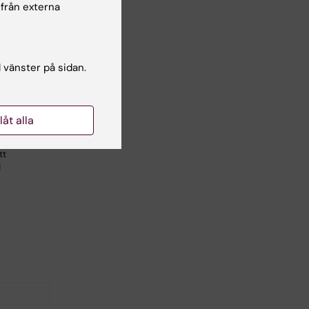
 från externa
l vänster på sidan.
:
och
d kronisk
llåt alla
tt
d