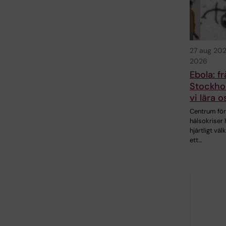
27 aug 20
2026
Ebola: f
Stockho
vi lära o
Centrum för
hälsokriser 
hjärtligt väl
ett…