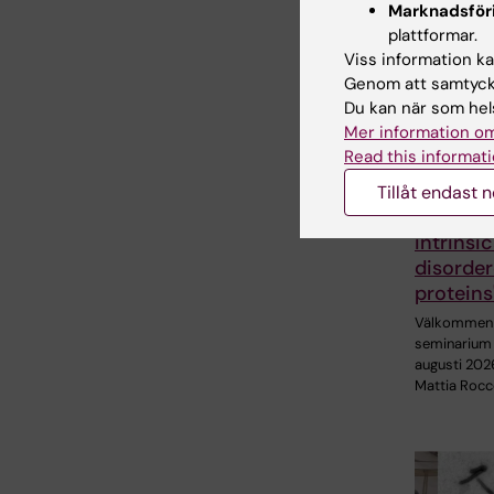
Marknadsför
plattformar.
Viss information kan
Genom att samtycka
Du kan när som hels
21 aug 202
Mer information om
Seminar
Read this informati
"Combin
AlphaFol
Tillåt endast 
SAXS for
intrinsic
disorde
proteins
Välkommen ti
seminarium 
augusti 202
Mattia Rocc