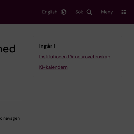
English
Sök
Meny
med
Ingår i
Institutionen för neurovetenskap
KI-kalendern
Solnavägen