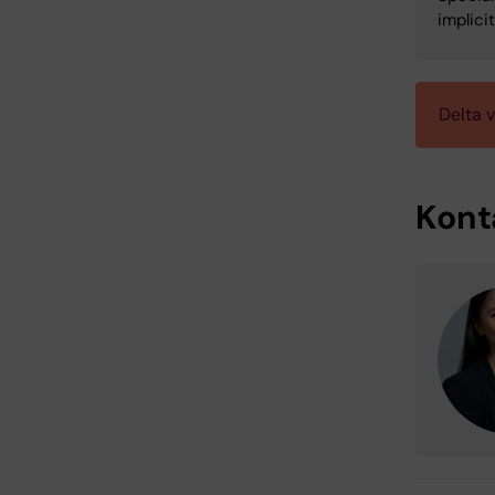
implici
Delta 
Kont