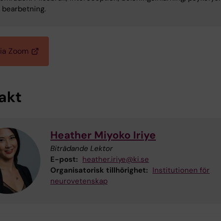
t bearbetning.
via Zoom
akt
Heather Miyoko Iriye
Biträdande Lektor
E-post:
heather.iriye@ki.se
Organisatorisk tillhörighet:
Institutionen för
neurovetenskap