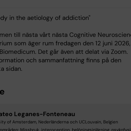
dy in the aetiology of addiction"
en till nästa vårt nästa Cognitive Neuroscie
ium som äger rum fredagen den 12 juni 2026, 
i Biomedicum. Det går även att delat via Zoom.
formation och sammanfattning finns på den
a sidan.
re
ateo Leganes-Fonteneau
sity of Amsterdam, Nederländerna och UCLouvain, Belgien
områden: Missbruk, interoception, belöningsinlärning, psykofysio