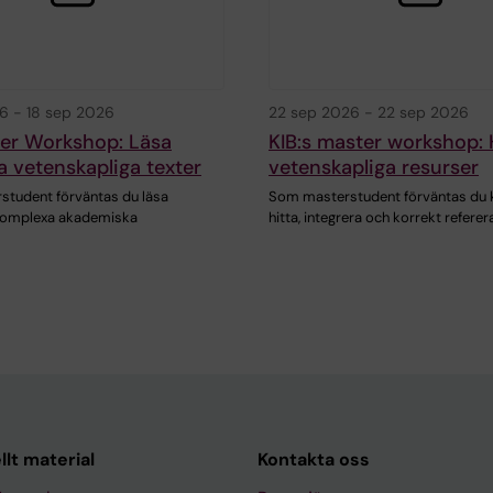
26
-
18 sep 2026
22 sep 2026
-
22 sep 2026
ter Workshop: Läsa
KIB:s master workshop: 
 vetenskapliga texter
vetenskapliga resurser
tudent förväntas du läsa
Som masterstudent förväntas du 
 komplexa akademiska
hitta, integrera och korrekt referer
llt material
Kontakta oss