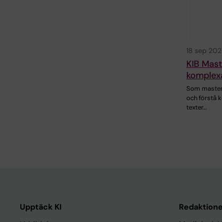
18 sep 20
KIB Mas
komplexa
Som masters
och förstå
texter…
Upptäck KI
Redaktione