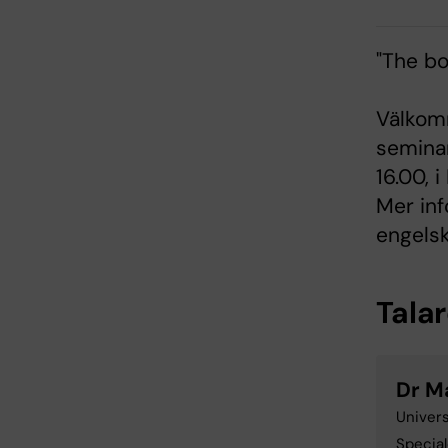
"The bo
Välkomm
seminar
16.00, 
Mer in
engelsk
Tala
Dr M
Univer
Special