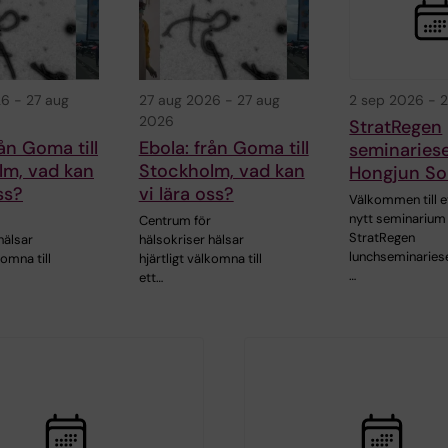
26
-
27 aug
27 aug 2026
-
27 aug
2 sep 2026
-
2
2026
StratRegen
rån Goma till
Ebola: från Goma till
seminaries
lm, vad kan
Stockholm, vad kan
Hongjun S
ss?
vi lära oss?
Välkommen till e
nytt seminarium 
Centrum för
StratRegen
hälsar
hälsokriser hälsar
lunchseminariese
komna till
hjärtligt välkomna till
…
ett…