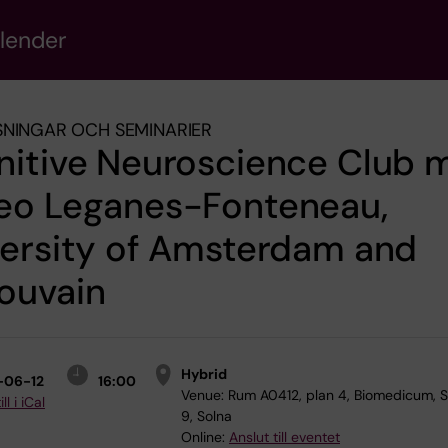
alender
NINGAR OCH SEMINARIER
nitive Neuroscience Club 
eo Leganes-Fonteneau,
versity of Amsterdam and
ouvain
Hybrid
-06-12
16:00
Venue:
Rum A0412, plan 4, Biomedicum, 
ll i iCal
9, Solna
Online:
Anslut till eventet