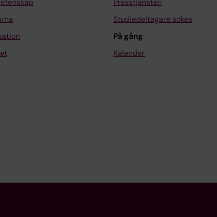
Vetenskap
Presstjänsten
arna
Studiedeltagare sökes
sation
På gång
et
Kalender