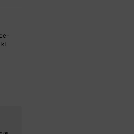
nce-
kl.
logi,