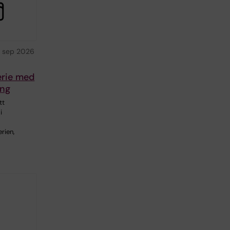
 sep 2026
erie med
ong
tt
i
rien,