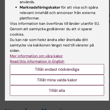
C. (2025).
Characterizing the Relationship
används.
Marknadsföringskakor
för att visa och spåra
Between the Intelligibility in Context Scale and
relevant innehåll och annonser från externa
Transcription Intelligibility in Typically Developin
plattformar.
English-Speaking Children Between Ages 2;6 an
Viss information kan överföras till länder utanför EU.
9;11.
American Journal of Speech-Language
Genom att samtycka godkänner du att vi sparar
Pathology
,
34
(5), 2877–
cookies.
2892.
https://doi.org/10.1044/2025_AJSLP-24-
Du kan när som helst ändra eller återkalla ditt
samtycke via kakikonen längst ned till vänster på
00530
sidan.
Mer information om våra kakor
Read this information in English
Logopedi
Tags
Tillåt endast nödvändiga
Tillåt mina valda kakor
Innehållsgranskare:
Therése Forsberg
Tillåt alla
Sidan uppdaterad:
2026-06-01