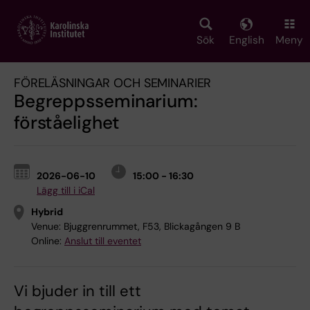
Skip
to
main
Sök
English
Meny
content
FÖRELÄSNINGAR OCH SEMINARIER
Begreppsseminarium:
förståelighet
2026-06-10
15:00 - 16:30
Lägg till i iCal
Hybrid
Venue:
Bjuggrenrummet, F53, Blickagången 9 B
Online:
Anslut till eventet
Vi bjuder in till ett