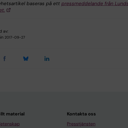
hetsartikel baseras på ett
pressmeddelande från Lund
et.
d av:
in
2017-09-27
llt material
Kontakta oss
Vetenskap
Presstjänsten