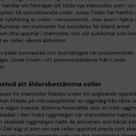
 handlar om förmågan att bilda nya stamceller, som i sin
phov till specialiserade celler. Jonas Frisén har framför a
å nybildning av celler i nervsystemet, men även i hjärta
. Kunskap om stamceller har betydelse för bland annat
som ofta uppstår i stamceller, och vid sjukdomar som be
t av celler, såsom alzheimer.
ev både överraskad och överväldigad när priskommittén
säger Jonas Frisén i ett pressmeddelande från Lunds
et.
etod att åldersbestämma celler
resse för stamceller föddes under ett avgörande ögonbl
han tittade på mikroskopibilder av ryggmärg från råtta o
 något oväntat. Bilderna föreställde dels en frisk ryggm
kadad. I den friska ryggmärgen var stamcellerna inaktiva,
n skadade ryggmärgen hade de aktiverats och börjat bil
er. Det såg ut som om nya celler uppstod precis runt ska
en var revolutionerande och just det ögonblicket gjorde