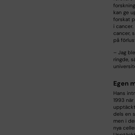
forskning
kan ge up
forskat p
i cancer
cancer, 
på förlus
– Jag bl
ringde, 
universit
Egen m
Hans int
1993 när 
upptäckte
dels en s
men i de
nya cell
Upptäckt