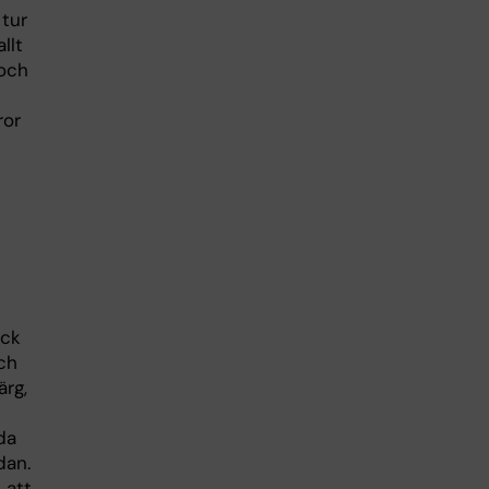
 tur
llt
 och
ror
ick
ch
ärg,
da
dan.
 att