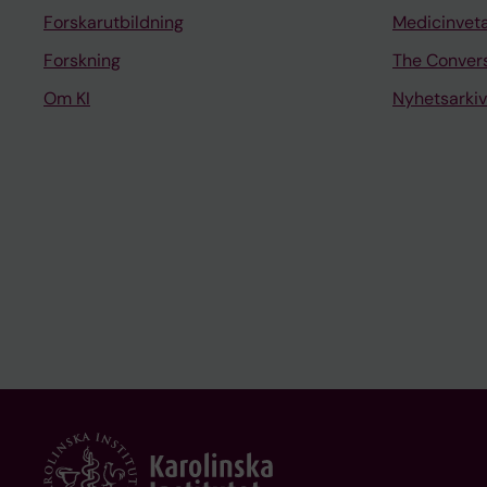
Forskarutbildning
Medicinvet
Forskning
The Conver
Om KI
Nyhetsarkiv