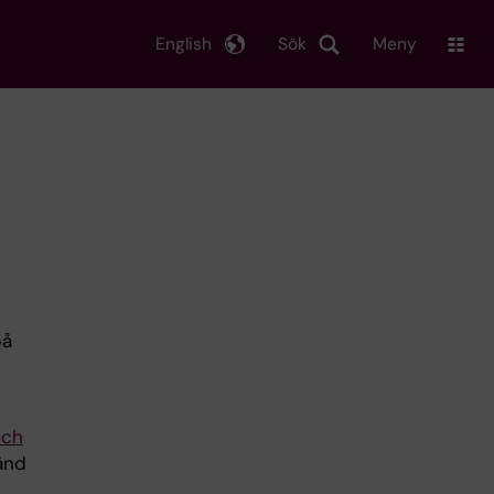
English
Sök
Meny
på
och
känd