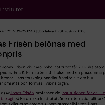
Institutet
erad: 2017-09-25 12:40 | Uppdaterad: 2017-09-27 10:06
as Frisén belönas med
onpris
 Jonas Frisén vid Karolinska Institutet får 2017 års stora
 pris av Eric K. Fernströms Stiftelse med en prissumma 
 kronor. Hans forskning handlar framför allt om hur
er omsätts och förnyas i vuxna organ.
Jonas Frisén
, professor vid
institutionen för cell- 
biologi
på Karolinska Institutet, är en internationellt er
som tidigt etablerade sig inom stamcellsfältet. Hans