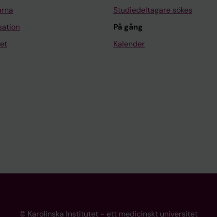
arna
Studiedeltagare sökes
sation
På gång
et
Kalender
© Karolinska Institutet - ett medicinskt universitet