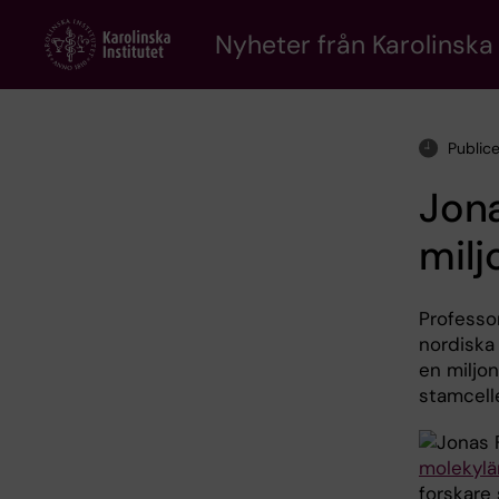
Skip
to
Nyheter från Karolinska 
main
content
Public
Jon
milj
Professor
nordiska
en miljon
stamcell
molekylär
forskare 