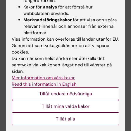
fungera korrekt.
Kakor för
analys
för att förstå hur
webbplatsen används.
Relaterade artiklar
Marknadsföringskakor
för att visa och spåra
relevant innehåll och annonser från externa
plattformar.
Viss information kan överföras till länder utanför EU.
Genom att samtycka godkänner du att vi sparar
cookies.
Du kan när som helst ändra eller återkalla ditt
samtycke via kakikonen längst ned till vänster på
29 apr 2026
6 feb 2026
sidan.
Sverige får sitt första
Innovationsmedel till
Mer information om våra kakor
Read this information in English
centrum för klinisk
AI-projekt för
ögonforskning
screening av
Tillåt endast nödvändiga
diabetesrelaterade
Kliniskt forskningscentrum vid
ögonsjukdomar
S:t Eriks Ögonsjukhus blir en
Tillåt mina valda kakor
nationell nod…
Dalia Merkland,
Tillåt alla
specialistläkare vid S:t Eriks
Ögonsjukhus och doktorand…