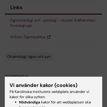
Links
Ögononkologi och -patologi – Gustav Stålhammars
forskargrupp
St:Eriks Ögonsjukhus
Oftalmologi, ögon och syn
Tags
Uppdaterad av:
Anne Hammarskjöld
2025-08-15
Vi använder kakor (cookies)
På Karolinska Institutets webbplats använder vi
kakor för olika syften:
Dela
Nödvändiga
kakor för att webbplatsen ska