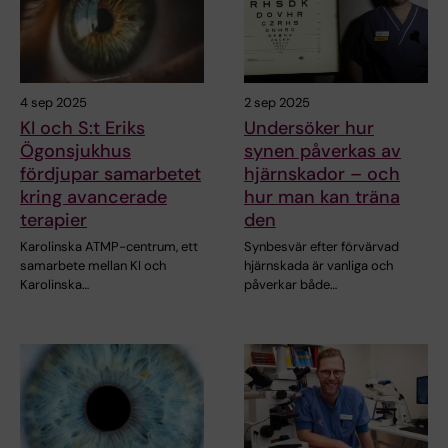
4 sep 2025
2 sep 2025
KI och S:t Eriks
Undersöker hur
Ögonsjukhus
synen påverkas av
fördjupar samarbetet
hjärnskador – och
kring avancerade
hur man kan träna
terapier
den
Karolinska ATMP-centrum, ett
Synbesvär efter förvärvad
samarbete mellan KI och
hjärnskada är vanliga och
Karolinska…
påverkar både…