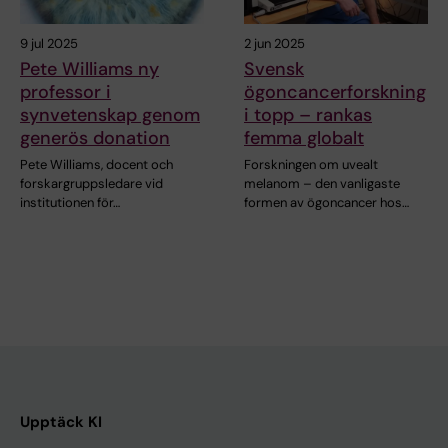
9 jul 2025
2 jun 2025
Pete Williams ny
Svensk
professor i
ögoncancerforskning
synvetenskap genom
i topp – rankas
generös donation
femma globalt
Pete Williams, docent och
Forskningen om uvealt
forskargruppsledare vid
melanom – den vanligaste
institutionen för…
formen av ögoncancer hos…
Upptäck KI