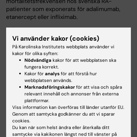
mortalitetsfrekvensen hos svenska RA-
patienter som exponerats för adalimumab,
etanercept eller infliximab.
– Även om vi inte fann någon statistiskt
Vi använder kakor (cookies)
säkerställd skillnad i mortalitet mellan de tre
biologiska läkemedelsen krävs ytterligare
På Karolinska Institutets webbplats använder vi
kakor för olika syften:
studier för att fastställa om det också gäller
Nödvändiga
kakor för att webbplatsen ska
bland vissa subgrupper av patienter med RA,
fungera korrekt.
sammanfattar Julia Fridman Simard.
Kakor för
analys
för att förstå hur
webbplatsen används.
Marknadsföringskakor
för att visa och spåra
Publikation
relevant innehåll och annonser från externa
plattformar.
Mortality rates in patients with rheumatoid
Viss information kan överföras till länder utanför EU.
arthritis treated with tumor necrosis factor
Genom att samtycka godkänner du att vi sparar
inhibitors: drug-specific comparisons in the
cookies.
Du kan när som helst ändra eller återkalla ditt
Swedish Biologics Register.
samtycke via kakikonen längst ned till vänster på