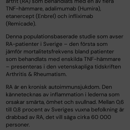
artrit (RA) som behandlats med en av flera
TNF-hämmare, adalimumab (Humira),
etanercept (Enbrel) och infliximab
(Remicade).
Denna populationsbaserade studie som avser
RA-patienter i Sverige – den första som
jämför mortalitetsfrekvens bland patienter
som behandlats med enskilda TNF-hämmare
– presenteras i den vetenskapliga tidskriften
Arthritis & Rheumatism.
RA är en kronisk autoimmunsjukdom. Den
kännetecknas av inflammation i lederna som
orsakar smärta, ömhet och svullnad. Mellan 0,6
till 0,8 procent av Sveriges vuxna befolkning är
drabbad av RA, det vill säga cirka 60 000
personer.