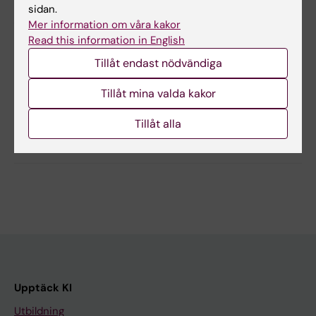
Simard J, Neovius M, Askling J,
sidan.
Arthritis Rheum. 2012 Nov;64(11):3502-10
Mer information om våra kakor
Read this information in English
Tillåt endast nödvändiga
Uppdaterad av:
Webb Admin
2015-06-09
Tillåt mina valda kakor
Tillåt alla
Dela
Upptäck KI
Utbildning