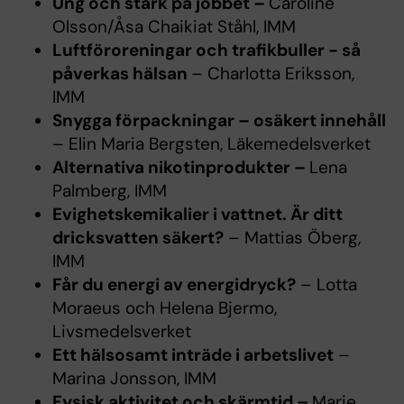
Ung och stark på jobbet –
Caroline
Olsson/Åsa Chaikiat Ståhl, IMM
Luftföroreningar och trafikbuller - så
påverkas hälsan
– Charlotta Eriksson,
IMM
Snygga förpackningar – osäkert innehåll
– Elin Maria Bergsten, Läkemedelsverket
Alternativa nikotinprodukter –
Lena
Palmberg, IMM
Evighetskemikalier i vattnet. Är ditt
dricksvatten säkert?
– Mattias Öberg,
IMM
Får du energi av energidryck?
– Lotta
Moraeus och Helena Bjermo,
Livsmedelsverket
Ett hälsosamt inträde i arbetslivet
–
Marina Jonsson, IMM
Fysisk aktivitet och skärmtid –
Marie