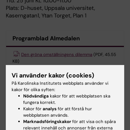
Tid: 25 juni KL 10.00-11.00
Plats: D-huset, Uppsala universitet,
Kaserngatan1, Ytan Torget, Plan 1
Programblad Almedalen
Den gröna omställningens dilemma
(PDF, 45.55
KB)
Vi använder kakor (cookies)
Fler KI-evenemang i Almedalen
På Karolinska Institutets webbplats använder vi
kakor för olika syften:
Nödvändiga
kakor för att webbplatsen ska
fungera korrekt.
Uppdaterad av:
Kakor för
analys
för att förstå hur
Anna Persson
2024-06-20
webbplatsen används.
Marknadsföringskakor
för att visa och spåra
relevant innehåll och annonser från externa