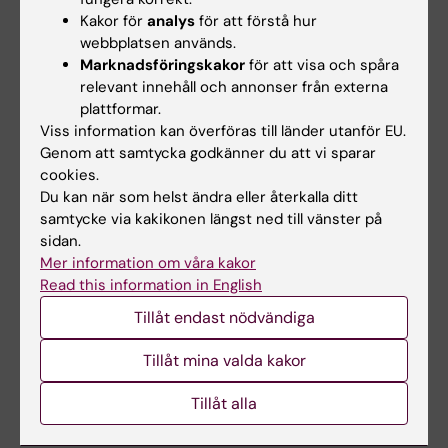
Vad betyder KI för dig?
Kakor för
analys
för att förstå hur
webbplatsen används.
– KI är min akademiska familj. Där har jag
Marknadsföringskakor
för att visa och spåra
hängt under många år och blir väldigt
relevant innehåll och annonser från externa
nostalgisk när jag som nu senast var där för
plattformar.
att spela in olika experiment till SVT:s
Viss information kan överföras till länder utanför EU.
Genom att samtycka godkänner du att vi sparar
Nobelstudion. Sen har jag numera en annan
cookies.
rolig koppling till KI. Jag lärde känna nuvarande
Du kan när som helst ändra eller återkalla ditt
rektorn
Ole Petter Ottersen
för 20 år sedan.
samtycke via kakikonen längst ned till vänster på
Min fascination över hjärnan och
sidan.
medvetandet gjorde att jag hängde på hans
Mer information om våra kakor
laboratorium på universitetet i Oslo, där min
Read this information in English
bästa vän forskade då. Ole Petter är verkligen
Tillåt endast nödvändiga
rätt person att leda KI framåt.
Tillåt mina valda kakor
Tillåt alla
Länkar