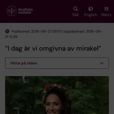
Skip
to
main
Sök
English
Meny
content
Publicerad: 2018-06-21 09:01 | Uppdaterad: 2018-06-
21 12:39
”I dag är vi omgivna av mirakel”
Hitta på sidan