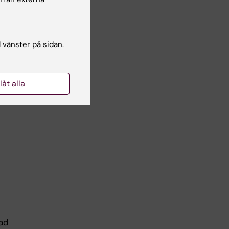
,
l vänster på sidan.
ott
a
llåt alla
lad