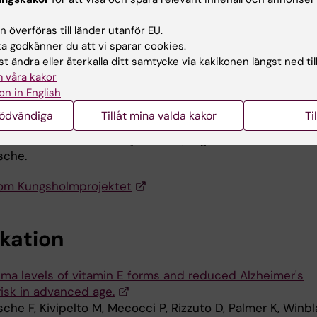
aminformen ±-tocopherol kan kopplas till ökad dödlighet
sin tur tyder på att en god balans mellan olika E-
 överföras till länder utanför EU.
omponenter kan ha stor betydelse för hälsan.
 godkänner du att vi sparar cookies.
t ändra eller återkalla ditt samtycke via kakikonen längst ned til
människor som grupp är stora konsumenter av kosttillsk
 våra kakor
tamin, som då oftast bara innehåller ±-tocopherol i hög
on in English
åra forskningsrön måste bekräftas men de öppnar för
nödvändiga
Tillåt mina valda kakor
Ti
en att ett balanserat intag av E-vitamin kan ha en
e effekt mot demenssjukdomar, säger Francesca
sche.
om Kungsholmprojektet
ikation
sma levels of vitamin E forms and reduced Alzheimer's
risk in advanced age.
che F, Kivipelto M, Mecocci P, Rizzuto D, Palmer K, Winb