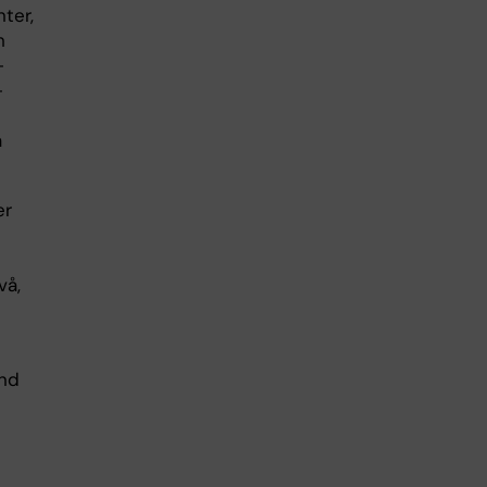
ter,
h
-
-
a
er
vå,
and