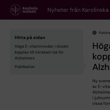
Skip
to
Nyheter från Karolinska 
main
content
Public
Hitta på sidan
Höga
Höga E-vitaminnivåer i blodet
kopplas till minskad risk för
kopp
Alzheimers
Alz
Publikation
Ny svensk
av E-vita
Alzheime
i julinum
vissa fo