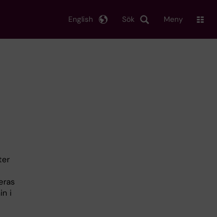
English
Sök
Meny
ter
eras
in i