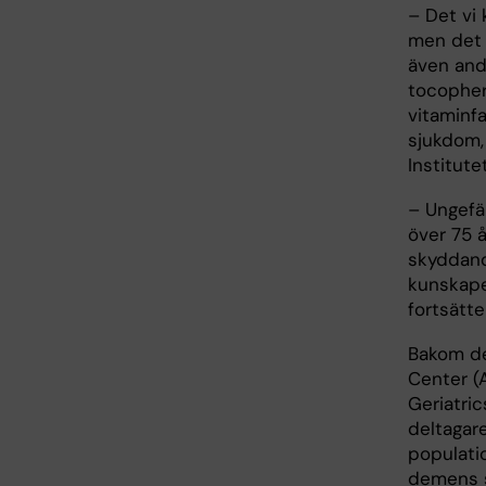
– Det vi 
men det 
även and
tocophero
vitaminf
sjukdom,
Institute
– Ungefä
över 75 å
skyddand
kunskape
fortsätte
Bakom de
Center (A
Geriatric
deltagar
populati
demens s