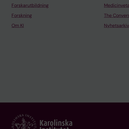
Forskarutbildning
Medicinvet
Forskning
The Conver
Om KI
Nyhetsarkiv