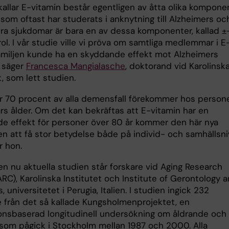
kallar E-vitamin består egentligen av åtta olika komponen
som oftast har studerats i anknytning till Alzheimers oc
ra sjukdomar är bara en av dessa komponenter, kallad ±
l. I vår studie ville vi pröva om samtliga medlemmar i E
amiljen kunde ha en skyddande effekt mot Alzheimers
 säger
Francesca Mangialasche
, doktorand vid Karolinsk
t, som lett studien.
r 70 procent av alla demensfall förekommer hos person
rs ålder. Om det kan bekräftas att E-vitamin har en
e effekt för personer över 80 år kommer den här nya
n att få stor betydelse både på individ- och samhällsni
r hon.
n nu aktuella studien står forskare vid Aging Research
RC), Karolinska Institutet och Institute of Gerontology 
s, universitetet i Perugia, Italien. I studien ingick 232
e från det så kallade Kungsholmenprojektet, en
onsbaserad longitudinell undersökning om åldrande och
om pågick i Stockholm mellan 1987 och 2000. Alla