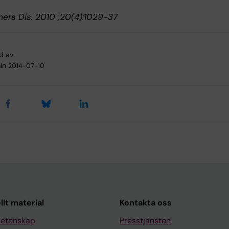
mers Dis. 2010 ;20(4):1029-37
d av:
in
2014-07-10
llt material
Kontakta oss
Vetenskap
Presstjänsten