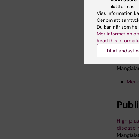
av E-vit
plattformar.
vilket i 
Viss information kan
vitamink
Genom att samtycka
Du kan när som hels
– Gamla 
Mer information om
med E-vi
Read this informati
doser. V
Tillåt endast 
möjlighet
skyddand
Mangiala
Mer 
Publ
High pla
disease 
Mangialas