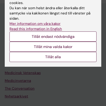
cookies.
Du kan när som helst ändra eller återkalla ditt
samtycke via kakikonen längst ned till vänster på
sidan.
Upptäck KI
Mer information om våra kakor
Read this information in English
Utbildning
Tillåt endast nödvändiga
Forskarutbildning
Forskning
Tillåt mina valda kakor
Om KI
Tillåt alla
Redaktionellt material
Medicinsk Vetenskap
Medicinvetarna
The Conversation
Nyhetsarkivet