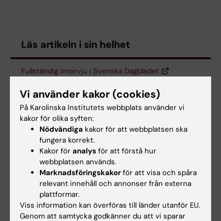
Läs artikeln i sin helhet
Fullständig intervju i Svenska Dagbladet
Vi använder kakor (cookies)
På Karolinska Institutets webbplats använder vi
Uppdaterad av:
kakor för olika syften:
KI webbförvaltning
2019-09-30
Nödvändiga
kakor för att webbplatsen ska
fungera korrekt.
Kakor för
analys
för att förstå hur
Dela
webbplatsen används.
Marknadsföringskakor
för att visa och spåra
relevant innehåll och annonser från externa
plattformar.
Viss information kan överföras till länder utanför EU.
Genom att samtycka godkänner du att vi sparar