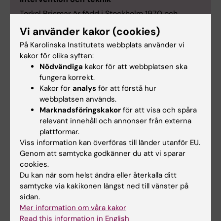
Torkel Brismar är född i Stockholm 1970 och
utbildad vid KI med läkarexamen 1995. Han fick
Vi använder kakor (cookies)
sin läkarlegitimation 1999 och disputerade vid KI
På Karolinska Institutets webbplats använder vi
samma år. Våren 1999 gjorde han postdoc vid
kakor för olika syften:
University of California San Francisco, USA.
Nödvändiga
kakor för att webbplatsen ska
Torkel Brismar blev docent 2006 och har varit
fungera korrekt.
engagerad vid KI som lektor, forskare och
Kakor för
analys
för att förstå hur
adjungerad professor.
webbplatsen används.
Marknadsföringskakor
för att visa och spåra
Som kliniker har han genomgående varit verksam
relevant innehåll och annonser från externa
vid Karolinska Universitetssjukhuset Huddinge där
plattformar.
han idag är specialist i radiologi, överläkare samt
Viss information kan överföras till länder utanför EU.
chef för kliniska prövningar vid röntgenkliniken.
Genom att samtycka godkänner du att vi sparar
Torkel Brismar har anställts som professor i
cookies.
medicinsk radiologi vid Karolinska Institutet från
Du kan när som helst ändra eller återkalla ditt
samtycke via kakikonen längst ned till vänster på
den 1 februari 2021.
sidan.
Mer information om våra kakor
Read this information in English