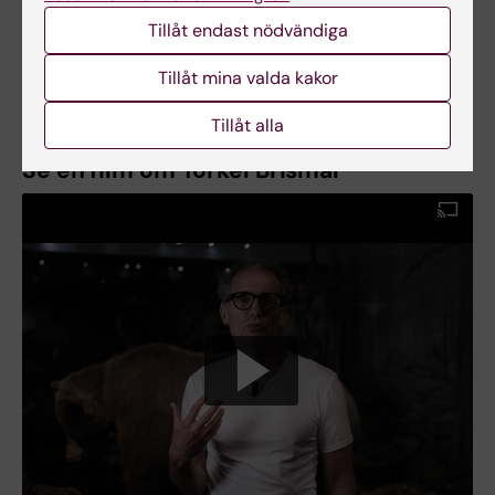
Text: Anders Nilsson
Tillåt endast nödvändiga
Först publicerad på engelska i skriften From
Cell to Society 2021
Tillåt mina valda kakor
Tillåt alla
Se en film om Torkel Brismar