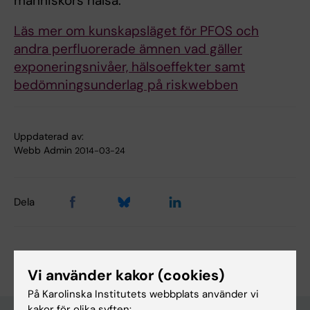
människors hälsa.
Läs mer om kunskapsläget för PFOS och
andra perfluorerade ämnen vad gäller
exponeringsnivåer, hälsoeffekter samt
bedömningsunderlag på riskwebben
Uppdaterad av:
Webb Admin
2014-03-24
Dela
Vi använder kakor (cookies)
På Karolinska Institutets webbplats använder vi
kakor för olika syften: