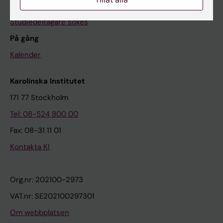
Presstjänsten
Studiedeltagare sökes
På gång
Kalender
Karolinska Institutet
171 77 Stockholm
Tel: 08-524 800 00
Fax: 08-31 11 01
Kontakta KI
Org.nr: 202100-2973
VAT.nr: SE202100297301
Om webbplatsen