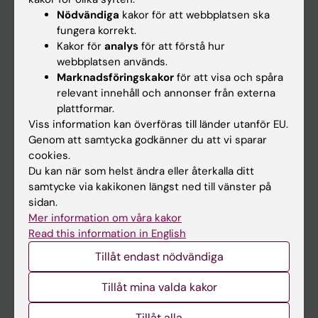
Nödvändiga
kakor för att webbplatsen ska
fungera korrekt.
Upptäck KI
Kakor för
analys
för att förstå hur
webbplatsen används.
Utbildning
Marknadsföringskakor
för att visa och spåra
Forskarutbildning
relevant innehåll och annonser från externa
plattformar.
Forskning
Viss information kan överföras till länder utanför EU.
Om KI
Genom att samtycka godkänner du att vi sparar
cookies.
Du kan när som helst ändra eller återkalla ditt
Redaktionellt material
samtycke via kakikonen längst ned till vänster på
Medicinsk Vetenskap
sidan.
Mer information om våra kakor
Medicinvetarna
Read this information in English
The Conversation
Tillåt endast nödvändiga
Nyhetsarkivet
Tillåt mina valda kakor
Kontakta oss
Tillåt alla