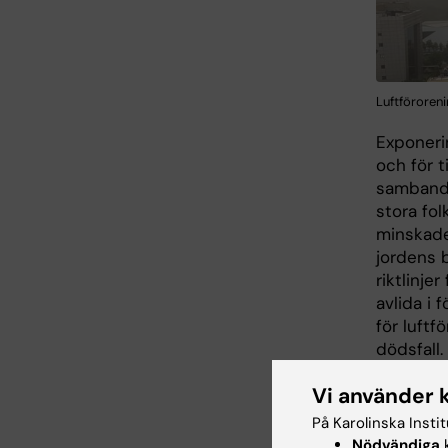
Luftföroreni
Exponerin
och för t
samband 
stora fol
minskade
jordens 
riktlinje
avlida i 
för luftf
dödsfall.
Hur lång
Vi använder 
luftföror
På Karolinska Insti
Sverige 
Nödvändiga
k