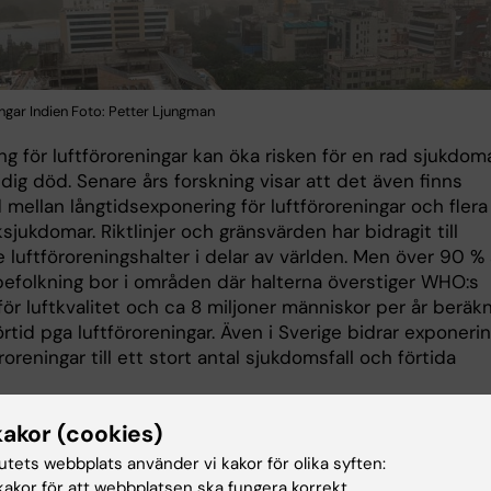
ngar Indien Foto: Petter Ljungman
g för luftföroreningar kan öka risken för en rad sjukdom
idig död. Senare års forskning visar att det även finns
mellan långtidsexponering för luftföroreningar och flera
ksjukdomar. Riktlinjer och gränsvärden har bidragit till
 luftföroreningshalter i delar av världen. Men över 90 %
befolkning bor i områden där halterna överstiger WHO:s
r för luftkvalitet och ca 8 miljoner människor per år beräk
förtid pga luftföroreningar. Även i Sverige bidrar exponeri
öroreningar till ett stort antal sjukdomsfall och förtida
t skyddar dagens riktvärden? Vilka sjukdomar kan
kakor (cookies)
eningar ge upphov till? Vad visar nya forskningsrön från
tutets webbplats använder vi kakor för olika syften:
och resten av världen?
akor för att webbplatsen ska fungera korrekt.