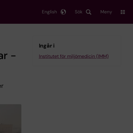
English
Sök
Meny
Ingår i
ar -
Institutet för miljömedicin (IMM)
er