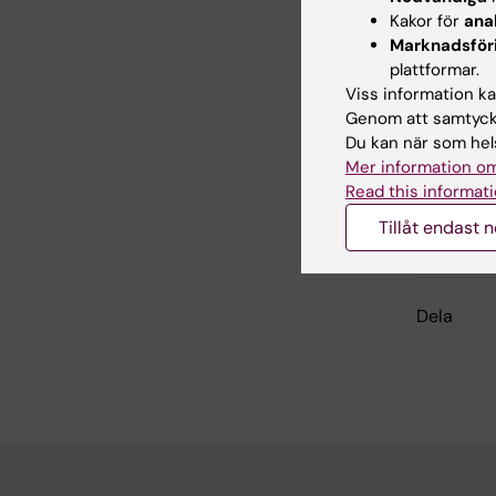
Kakor för
ana
Institut
Marknadsför
vi samma
plattformar.
ovanståe
Viss information kan
Genom att samtycka
Informat
Du kan när som hels
Mer information om
Read this informati
Uppdatera
Tillåt endast 
Anna Pers
Dela