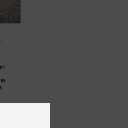
ar
 av
nas
ng