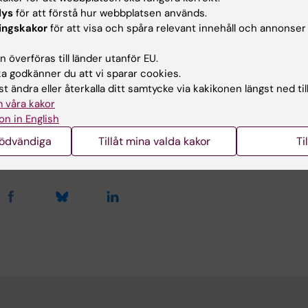
lys
för att förstå hur webbplatsen används.
et för miljömedicin (IMM) anordnar ett webb-seminarium 
ingskakor
för att visa och spåra relevant innehåll och annonser
nfattar aktuella forskningsresultat och söker svara på
nde frågor.
 överföras till länder utanför EU.
 godkänner du att vi sparar cookies.
ion om program och anmälan
t ändra eller återkalla ditt samtycke via kakikonen längst ned til
 våra kakor
on in English
d av:
nödvändiga
Tillåt mina valda kakor
Ti
son
2021-04-28