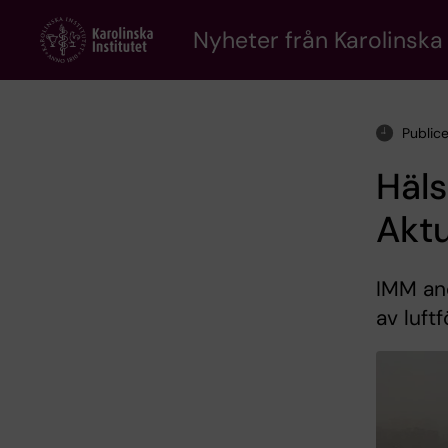
Skip
to
Nyheter från Karolinska 
main
content
Public
Häls
Aktu
IMM ano
av luft