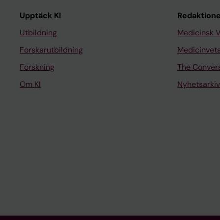
Upptäck KI
Redaktione
Utbildning
Medicinsk 
Forskarutbildning
Medicinvet
Forskning
The Conver
Om KI
Nyhetsarkiv