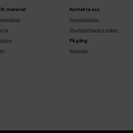
llt material
Kontakta oss
Vetenskap
Presstjänsten
arna
Studiedeltagare sökes
sation
På gång
et
Kalender