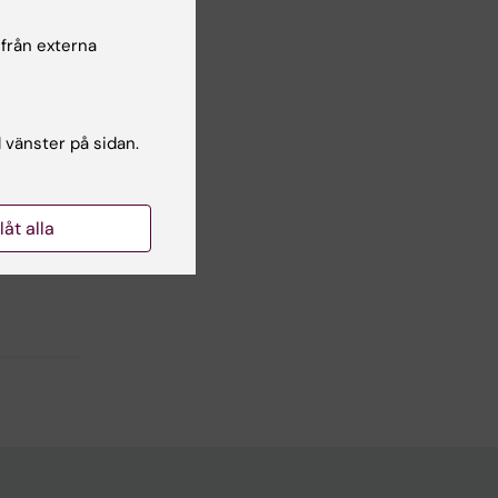
där
 från externa
l vänster på sidan.
llåt alla