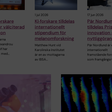
1 jul 2026
17 jun 2026
rskare
KI‑forskare tilldelas
Pär Nordlu
ör välciterad
internationellt
tilldelas Pri
ion
stipendium för
innovation
melanomforskning
nyttiggöra
arna
lexandrou
Matthew Hunt vid
Pär Nordlund är 
f har
Karolinska Institutet
internationellt
s med…
är en av mottagarna
framstående for
av IBSA…
som framgångsr