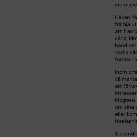
inom sve
Håkan Mo
främja u
att främ
sång. Mot
hand om 
verka el
föreläsni
Inom omr
välmerite
att förk
intresse
Mogrens S
om sina 
eller ko
föreläsni
Stipendi