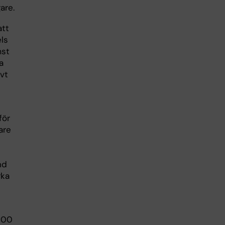
are.
att
ls
mst
a
vt
för
are
nd
rka
 000