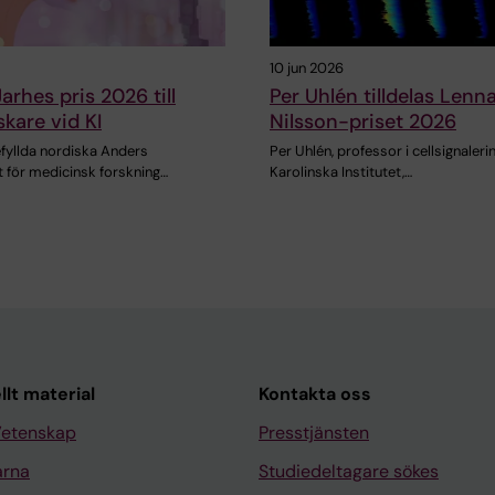
10 jun 2026
arhes pris 2026 till
Per Uhlén tilldelas Lenna
skare vid KI
Nilsson-priset 2026
efyllda nordiska Anders
Per Uhlén, professor i cellsignaleri
t för medicinsk forskning…
Karolinska Institutet,…
llt material
Kontakta oss
Vetenskap
Presstjänsten
arna
Studiedeltagare sökes