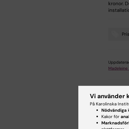
kronor. 
installat
Pri
Tags
Uppdatera
Madeleine
Dela
Vi använder 
På Karolinska Insti
Nödvändiga
k
Relater
Kakor för
ana
Marknadsför