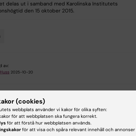
Det delas ut i samband med Karolinska Institutets
ionshögtid den 15 oktober 2015.
s
d av:
 Huss
2025-10-20
kakor (cookies)
tutets webbplats använder vi kakor för olika syften:
akor för att webbplatsen ska fungera korrekt.
ade artiklar
lys
för att förstå hur webbplatsen används.
ingskakor
för att visa och spåra relevant innehåll och annonser