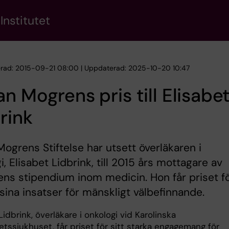
Institutet
erad: 2015-09-21 08:00 | Uppdaterad: 2025-10-20 10:47
n Mogrens pris till Elisabe
rink
ogrens Stiftelse har utsett överläkaren i
i, Elisabet Lidbrink, till 2015 års mottagare av
sens stipendium inom medicin. Hon får priset f
l sina insatser för mänskligt välbefinnande.
Lidbrink, överläkare i onkologi vid Karolinska
etssjukhuset, får priset för sitt starka engagemang för