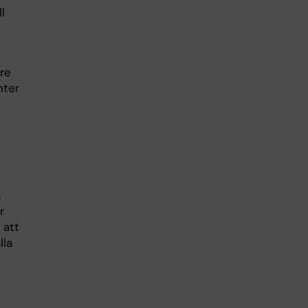
l
re
nter
s
r
 att
lla