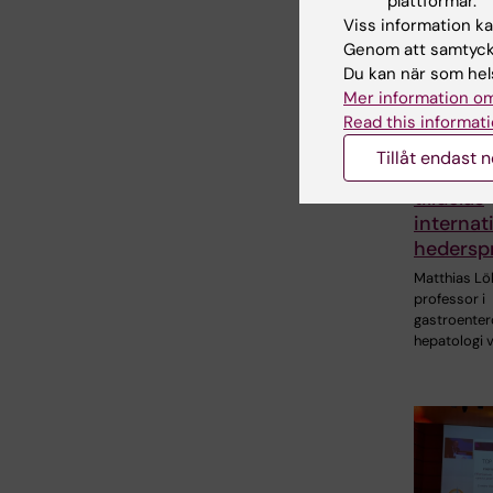
plattformar.
Viss information kan
Genom att samtycka
Du kan när som hels
Mer information om
Read this informati
3 jul 2026
Tillåt endast 
CLINTEC
tilldelas
internati
hederspr
Matthias Löh
professor i
gastroenter
hepatologi 