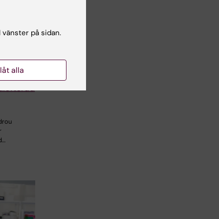
l vänster på sidan.
llåt alla
are
älciterad
drou
r
d…