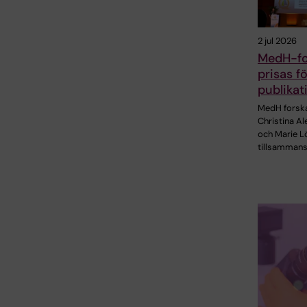
2 jul 2026
MedH-fo
prisas f
publikat
MedH forsk
Christina A
och Marie Lö
tillsamman