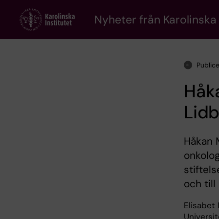
Skip
to
Nyheter från Karolinska 
main
content
Public
Håka
Lidb
Håkan M
onkolog
stiftel
och til
Elisabet 
Universit