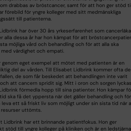
om drabbas av bröstcancer, samt för att hon ger stöd til
ar förebild för yngre kolleger med sitt medmänskliga
ngssätt till patienterna.
 Lidbrink har över 30 års yrkeserfarenhet som cancerläka
r alla dessa år har hon kämpat för att bröstcancerpatie
sta möjliga vård och behandling och för att alla ska
med värdighet och empati.
r genom eget exempel att mötet med patienten är en
iktig del av vården. Till Elisabet Lidbrink kommer ofta de
fallen, de som får beskedet att behandlingen inte varit
ch att cancern spridit sig. Mitt i oron och sorgen lycka
Lidbrink förmedla hopp till sina patienter. Hon kämpar fö
ltid ska få det yppersta när det gäller behandling och för
 leva ett så friskt liv som möjligt under sin sista tid när a
 resurser uttömts.
t Lidbrink har ett brinnande patientfokus. Hon ger
kt stöd till yngre kolleger på kliniken och är en ledstjärna