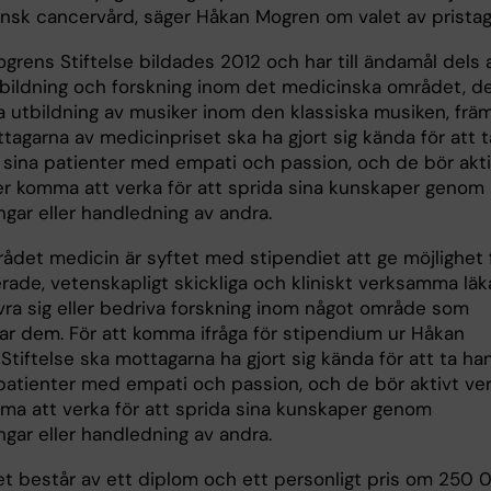
nsk cancervård, säger Håkan Mogren om valet av pristag
grens Stiftelse bildades 2012 och har till ändamål dels 
tbildning och forskning inom det medicinska området, de
ja utbildning av musiker inom den klassiska musiken, frä
tagarna av medicinpriset ska ha gjort sig kända för att t
sina patienter med empati och passion, och de bör akti
ler komma att verka för att sprida sina kunskaper genom
ngar eller handledning av andra.
ådet medicin är syftet med stipendiet att ge möjlighet 
rade, vetenskapligt skickliga och kliniskt verksamma läk
ovra sig eller bedriva forskning inom något område som
rar dem. För att komma ifråga för stipendium ur Håkan
tiftelse ska mottagarna ha gjort sig kända för att ta ha
patienter med empati och passion, och de bör aktivt ve
mma att verka för att sprida sina kunskaper genom
ngar eller handledning av andra.
et består av ett diplom och ett personligt pris om 250