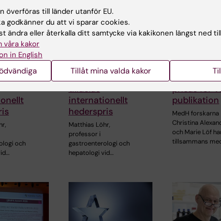
 överföras till länder utanför EU.
 godkänner du att vi sparar cookies.
t ändra eller återkalla ditt samtycke via kakikonen längst ned til
 våra kakor
on in English
3 jul 2026
2 jul 2026
nödvändiga
Tillåt mina valda kakor
Ti
-professor
CLINTEC-professor
MedH-forsk
tilldelas
prisas för v
onellt
internationellt
publikation
is
hederspris
MedH forskarna
Christina Alexan
r,
Matthias Löhr,
och Marie Löf ha
professor i
tillsammans me
ologi och
gastroenterologi och
vid…
hepatologi vid…