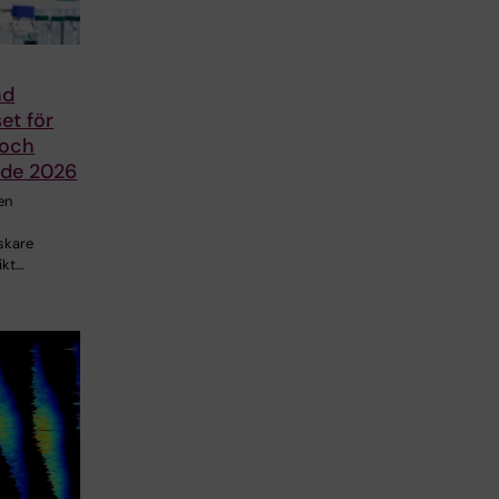
nd
set för
 och
nde 2026
en
skare
ikt…