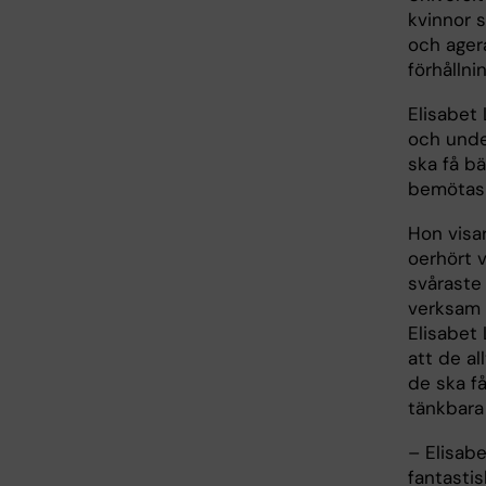
kvinnor s
och ager
förhållni
Elisabet
och unde
ska få bä
bemötas 
Hon visa
oerhört v
svåraste 
verksam o
Elisabet 
att de al
de ska få
tänkbara
– Elisabe
fantastis