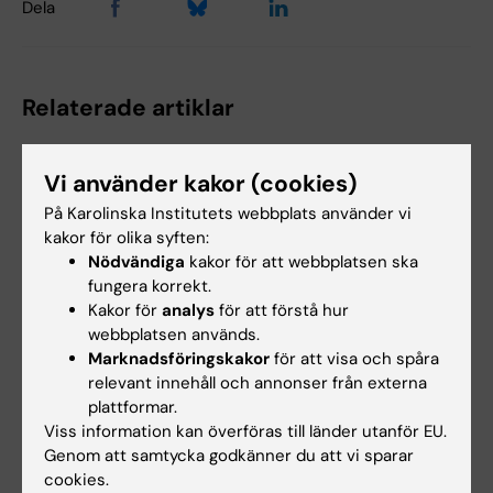
Dela
Relaterade artiklar
Vi använder kakor (cookies)
På Karolinska Institutets webbplats använder vi
kakor för olika syften:
Nödvändiga
kakor för att webbplatsen ska
fungera korrekt.
Kakor för
analys
för att förstå hur
10 jul 2026
7 jul 2026
webbplatsen används.
Covid-19-pandemin
Prinka förstår
Marknadsföringskakor
för att visa och spåra
sporrade alumnen
hälsokriser på ett
relevant innehåll och annonser från externa
Daniels att lära sig
mer sammankopplat
plattformar.
mer om folkhälsa
och systembsaserat
Viss information kan överföras till länder utanför EU.
ikatastrofer
sätt nu
Genom att samtycka godkänner du att vi sparar
Masterprogrammet Public
Prinka Singh skulle uppmuntra
cookies.
Health in Disasters gav den
alla som är intresserade av