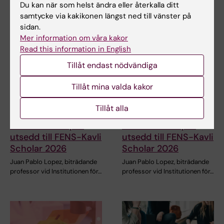
Du kan när som helst ändra eller återkalla ditt
före detta KI-…
folkhälsa,…
samtycke via kakikonen längst ned till vänster på
sidan.
Mer information om våra kakor
Read this information in English
Tillåt endast nödvändiga
Tillåt mina valda kakor
Tillåt alla
7 jul 2026
7 jul 2026
Juan Pablo Lopez
Juan Pablo Lopez
utsedd till FENS-Kavli
utsedd till FENS-Kavli
Scholar 2026
Scholar 2026
Juan Pablo Lopez, biträdande
Juan Pablo Lopez, biträdande
professor vid Institutionen för…
professor vid Institutionen för…