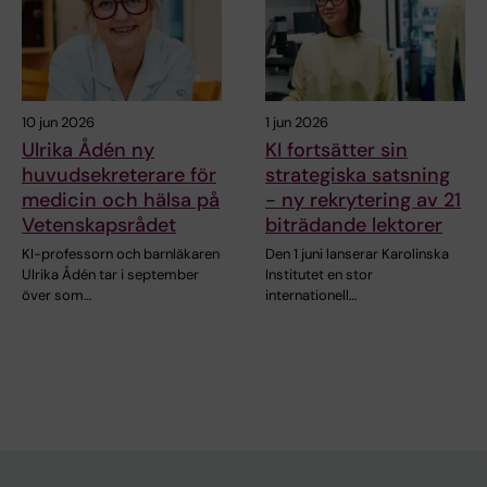
10 jun 2026
1 jun 2026
Ulrika Ådén ny
KI fortsätter sin
huvudsekreterare för
strategiska satsning
medicin och hälsa på
- ny rekrytering av 21
Vetenskapsrådet
biträdande lektorer
KI-professorn och barnläkaren
Den 1 juni lanserar Karolinska
Ulrika Ådén tar i september
Institutet en stor
över som…
internationell…