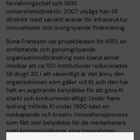
förvaltningschef och 1995
universitetsdirektör. 2007 utsågs han till
direktör med särskilt ansvar för infrastruktur,
innovationer och övergripande finansiering.
Rune Fransson var projektledare för KI93, en
omfattande och genomgripande
organisationsförändring som bland annat
innebar att ca 150 institutioner reducerades
till drygt 30, i allt väsentligt är det ännu den
organisationen som gäller vid KI, och den har
haft en avgörande betydelse för att göra KI
starkt och konkurrenskraftigt. Under hans
ledning införde KI under 1990‑talet en
nyskapande och kreativ innovationsprocess
som fått stor betydelse för de medarbetare
som kommersialiserar sina innovationer.