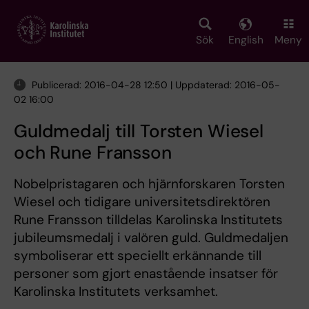
Skip
to
main
Sök
English
Meny
content
Publicerad: 2016-04-28 12:50 | Uppdaterad: 2016-05-
02 16:00
Guldmedalj till Torsten Wiesel
och Rune Fransson
Nobelpristagaren och hjärnforskaren Torsten
Wiesel och tidigare universitetsdirektören
Rune Fransson tilldelas Karolinska Institutets
jubileumsmedalj i valören guld. Guldmedaljen
symboliserar ett speciellt erkännande till
personer som gjort enastående insatser för
Karolinska Institutets verksamhet.