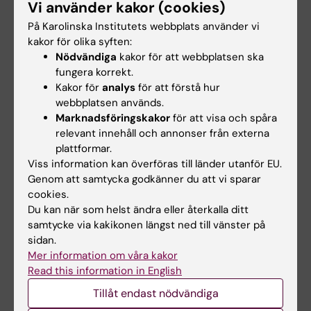
Vi använder kakor (cookies)
Rune
På Karolinska Institutets webbplats använder vi
Fransson har gjort ytterst betydelsefulla
kakor för olika syften:
insatser för de nybyggnationer som nu har
Nödvändiga
kakor för att webbplatsen ska
påbörjats både i Solna och i Huddinge. Med
fungera korrekt.
målet att etablera ett medicinskt
Kakor för
analys
för att förstå hur
forskningscentrum i världsklass byggs nu
webbplatsen används.
Biomedicum i Solna där 1 600 medarbetare
Marknadsföringskakor
för att visa och spåra
relevant innehåll och annonser från externa
samlas i en innovativ forskningsmiljö. I
plattformar.
Huddinge byggs Neo, en byggnad som
Viss information kan överföras till länder utanför EU.
placeras intill sjukhuset för att man lättare ska
Genom att samtycka godkänner du att vi sparar
kunna bedriva studier som baseras på
cookies.
aktuella sjukdomsproblem inom sjukvården
Du kan när som helst ändra eller återkalla ditt
samtycke via kakikonen längst ned till vänster på
och att resultaten och förbättrade
sidan.
behandlingsmetoder snabbare ska lyftas
Mer information om våra kakor
tillbaka in i vården.
Read this information in English
— Nybyggnationerna kommer tillsammans
Tillåt endast nödvändiga