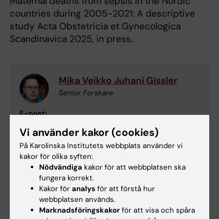
Maternal deaths from sepsis in the Nordic
countries during 2005-2021: A descriptive
study Acta Obstetricia et Gynecologica
Scandinavica 2025, in press.
Mika Veikko Juhani Gissler
Senior Forskare
E-post:
mika.gissler@ki.se
Vi använder kakor (cookies)
Organisatorisk tillhörighet:
På Karolinska Institutets webbplats använder vi
Institutionen för molekylär medicin och kirurgi
kakor för olika syften:
Nödvändiga
kakor för att webbplatsen ska
fungera korrekt.
Kakor för
analys
för att förstå hur
Uppdaterad av:
webbplatsen används.
Lilian Pagrot
2025-06-16
Marknadsföringskakor
för att visa och spåra