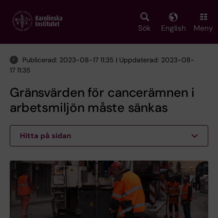
Skip
to
main
Sök
English
Meny
content
Publicerad: 2023-08-17 11:35 | Uppdaterad: 2023-08-
17 11:35
Gränsvärden för cancerämnen i
arbetsmiljön måste sänkas
Hitta på sidan