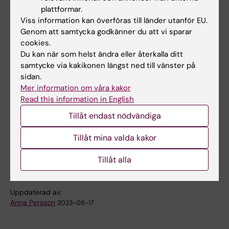
+46852487752
plattformar.
E-post:
Viss information kan överföras till länder utanför EU.
gunnar.johanson@ki.se
Genom att samtycka godkänner du att vi sparar
cookies.
Du kan när som helst ändra eller återkalla ditt
samtycke via kakikonen längst ned till vänster på
Links
sidan.
Mer information om våra kakor
DN Debatt
Read this information in English
Tillåt endast nödvändiga
Arbete och Hälsa
Tillåt mina valda kakor
Critical Reviews in Toxicology
Tillåt alla
Uppdaterad av:
Anna Persson
2023-08-17