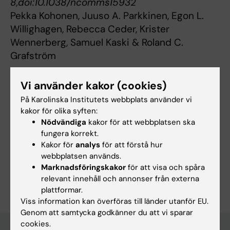
8,doi:10.1038/ncomms15932
Pekka Kohonen, Juuso A. Parkkinen, Egon L.
Willighagen, Rebecca Ceder, Krister
Wennerberg, Samuel Kaski & Roland C.
Grafström
Vi använder kakor (cookies)
Uppdaterad av:
På Karolinska Institutets webbplats använder vi
Webb Admin
2017-07-04
kakor för olika syften:
Nödvändiga
kakor för att webbplatsen ska
fungera korrekt.
Dela
Kakor för
analys
för att förstå hur
webbplatsen används.
Marknadsföringskakor
för att visa och spåra
relevant innehåll och annonser från externa
plattformar.
Viss information kan överföras till länder utanför EU.
Genom att samtycka godkänner du att vi sparar
cookies.