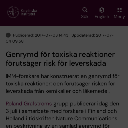
Skip
to
main
Sök
English
Meny
content
Publicerad: 2017-07-03 14:43 | Uppdaterad: 2017-07-
04 09:58
Genrymd för toxiska reaktioner
förutsäger risk för leverskada
IMM-forskare har konstruerat en genrymd för
toxiska reaktioner; den förutsäger risken för
leverskada från kemikalier och läkemedel.
Roland Grafströms
grupp publicerar idag den
3 juli i samarbete med forskare i Finland och
Holland i tidskriften Nature Communications
en beskrivning av en samlad genrymd för