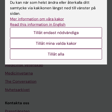
Du kan när som helst ändra eller återkalla ditt
samtycke via kakikonen längst ned till vänster på
Upptäck KI
sidan.
Utbildning
Mer information om våra kakor
Read this information in English
Forskarutbildning
Tillåt endast nödvändiga
Forskning
Tillåt mina valda kakor
Om KI
Tillåt alla
Redaktionellt material
Medicinsk Vetenskap
Medicinvetarna
The Conversation
Nyhetsarkivet
Kontakta oss
Presstjänsten