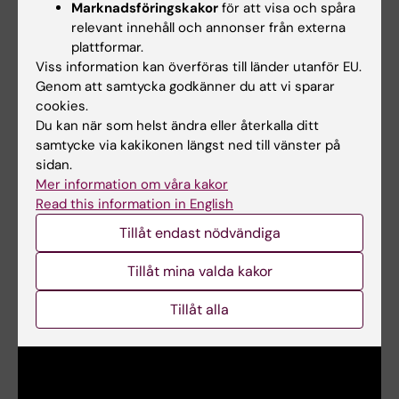
Marknadsföringskakor
för att visa och spåra
Scholar 2017. Richard Rosenquist Brandell utsågs
relevant innehåll och annonser från externa
den 14 april 2017 till professor i klinisk genetik vid
plattformar.
Karolinska Institutet samt överläkare i klinisk
Viss information kan överföras till länder utanför EU.
genetik vid Karolinska universitetssjukhuset.
Genom att samtycka godkänner du att vi sparar
cookies.
Du kan när som helst ändra eller återkalla ditt
samtycke via kakikonen längst ned till vänster på
Text: Anders Nilsson, först publicerad på
sidan.
engelska i ”From Cell to Society” 2017.
Mer information om våra kakor
Read this information in English
Tillåt endast nödvändiga
Se en video
Tillåt mina valda kakor
Tillåt alla