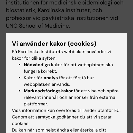
institutionen för medicinsk epidemiologi och
biostatistik, Karolinska institutet, och
professor vid psykiatriska institutionen vid
UNC School of Medicine.
Avvikande
Vi använder kakor (cookies)
ämnesomsättning kan
På Karolinska Institutets webbplats använder vi
ha genetiska orsaker
kakor för olika syften:
Nödvändiga
kakor för att webbplatsen ska
Avvikande
fungera korrekt.
ämnesomsättning hos
Kakor för
analys
för att förstå hur
patienter med anorexi
webbplatsen används.
brukar ofta anses bero på
Marknadsföringskakor
för att visa och spåra
relevant innehåll och annonser från externa
svält, men de nya
plattformar.
Mikael Landén. Foto:
resultaten visar att
Institutionen för
Viss information kan överföras till länder utanför EU.
avvikande
medicinsk
Genom att samtycka godkänner du att vi sparar
ämnesomsättning kan ha
epidemiologi och
cookies.
biostatistik
genetiska orsaker och på
Du kan när som helst ändra eller återkalla ditt