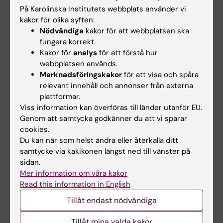
På Karolinska Institutets webbplats använder vi
putative prostate tumor suppressor gene
kakor för olika syften:
(DAB2IP)
Nödvändiga
kakor för att webbplatsen ska
fungera korrekt.
J Natl Cancer Inst (2007) 99:1-9
Kakor för
analys
för att förstå hur
webbplatsen används.
Online 11 december 2007 doi:
Marknadsföringskakor
för att visa och spåra
10.1093/jnci/djm250
relevant innehåll och annonser från externa
plattformar.
Läs mer om Henrik Grönberg
Viss information kan överföras till länder utanför EU.
Genom att samtycka godkänner du att vi sparar
cookies.
Uppdaterad av:
Du kan när som helst ändra eller återkalla ditt
Webb Admin
2013-11-26
samtycke via kakikonen längst ned till vänster på
sidan.
Mer information om våra kakor
Read this information in English
Dela
Tillåt endast nödvändiga
Tillåt mina valda kakor