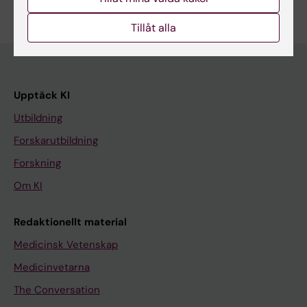
Tillåt alla
Upptäck KI
Utbildning
Forskarutbildning
Forskning
Om KI
Redaktionellt material
Medicinsk Vetenskap
Medicinvetarna
The Conversation