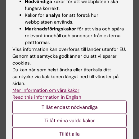
Nödvändiga
kakor för att webbplatsen ska
universitet med läkarexamen 1987. 1989–1990
fungera korrekt.
forskade han vid Mount Sinai Medical Center,
Kakor för
analys
för att förstå hur
Miami, USA. Han disputerade vid Göteborgs
webbplatsen används.
universitet 1996 och började samma år forska vid
Marknadsföringskakor
för att visa och spåra
Karolinska Institutet. Han blev docent 2001.
relevant innehåll och annonser från externa
plattformar.
Svenningsson blev 1998 specialist i neurologi och
Viss information kan överföras till länder utanför EU.
är sedan 2015 överläkare vid Danderyds sjukhus.
Genom att samtycka godkänner du att vi sparar
Anders Svenningsson har anställts som professor
cookies.
i neurologi med inriktning mot
Du kan när som helst ändra eller återkalla ditt
neuroinflammatoriska sjukdomar vid Karolinska
samtycke via kakikonen längst ned till vänster på
Institutet från 1 april 2023.
sidan.
Mer information om våra kakor
Read this information in English
Tillåt endast nödvändiga
Se en film
Tillåt mina valda kakor
Tillåt alla