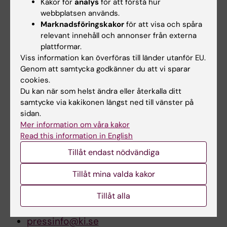
alicja.wolk@ki.se
Kakor för
analys
för att förstå hur
webbplatsen används.
Marknadsföringskakor
för att visa och spåra
Dr Nicola Orsini
relevant innehåll och annonser från externa
Institutet för miljömedicin
plattformar.
Viss information kan överföras till länder utanför EU.
Arbete:
Genom att samtycka godkänner du att vi sparar
08-524 878 37
cookies.
Mobil:
Du kan när som helst ändra eller återkalla ditt
070-313 61 76
samtycke via kakikonen längst ned till vänster på
E-post:
sidan.
Mer information om våra kakor
nicola.orsini@ki.se
Read this information in English
Tillåt endast nödvändiga
Presstjänsten
Tillåt mina valda kakor
Tel:
08-524 860 77
Tillåt alla
E-post:
pressinfo@ki.se