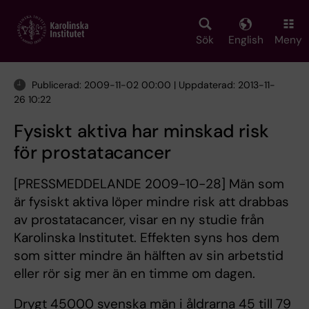
Skip
to
main
Sök
English
Meny
content
Publicerad: 2009-11-02 00:00 | Uppdaterad: 2013-11-
26 10:22
Fysiskt aktiva har minskad risk
för prostatacancer
[PRESSMEDDELANDE 2009-10-28] Män som
är fysiskt aktiva löper mindre risk att drabbas
av prostatacancer, visar en ny studie från
Karolinska Institutet. Effekten syns hos dem
som sitter mindre än hälften av sin arbetstid
eller rör sig mer än en timme om dagen.
Drygt 45000 svenska män i åldrarna 45 till 79