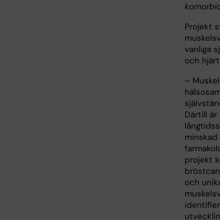
komorbidi
Projekt s
muskelsv
vanliga 
och hjärt
– Muskels
hälsosam
självstän
Därtill ä
långtids
minskad l
farmakolo
projekt 
bröstcan
och unik
muskelsv
identifi
utvecklin