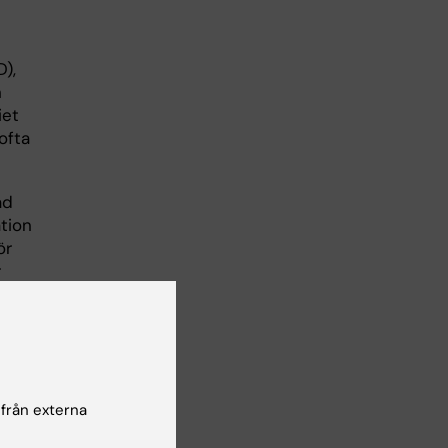
),
h
iet
ofta
ad
tion
ör
r
nde
lära
dig
ng
 från externa