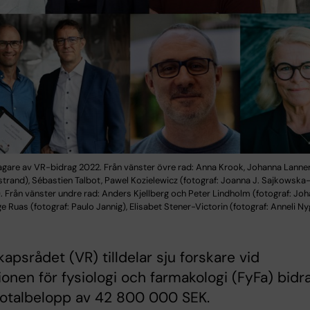
gare av VR-bidrag 2022. Från vänster övre rad: Anna Krook, Johanna Lanner 
trand), Sébastien Talbot, Pawel Kozielewicz (fotograf: Joanna J. Sajkowska
. Från vänster undre rad: Anders Kjellberg och Peter Lindholm (fotograf: Jo
e Ruas (fotograf: Paulo Jannig), Elisabet Stener-Victorin (fotograf: Anneli N
apsrådet (VR) tilldelar sju forskare vid
tionen för fysiologi och farmakologi (FyFa) bidr
t totalbelopp av 42 800 000 SEK.