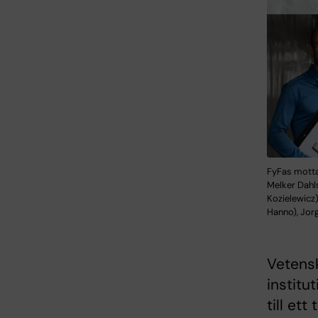
FyFas motta
Melker Dahls
Kozielewicz)
Hanno), Jorg
Vetensk
institu
till et