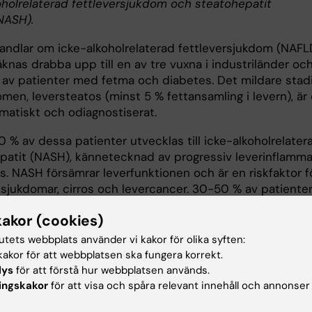
oholrelaterad fettleversjukdom och steatohepatit
NASH).
handlar om icke-alkoholrelaterad fettleversjukdom (NAFLD
knas drabba upp till en av tre vuxna i industriländer oc
av patienter med fetma och diabetes. Det mildare stad
men, leversteatos (minst 5 % fettansamling i levern), är 
atiskt och odiagnostiserat.
 % av dessa patienter utvecklas till icke-alkoholrelater
patit (NASH), kännetecknad av progressiv leverinflamma
s. NASH försämrar leverfunktionen och är en riskfaktor f
rlsjukdomar, cirros och levercancer. 30-50 % av patiente
r med fetma och diabetes utvecklar NASH. För närvara
kakor (cookies)
 inga specifika farmakologiska behandlingar eller
er för NASH. Vi strävar efter att bättre förstå de moleky
tutets webbplats använder vi kakor för olika syften:
erna bakom NAFLD/NASH så att vi kan hjälpa till med ti
akor för att webbplatsen ska fungera korrekt.
ik och övervaka sjukdoms-/behandlingsprogression. Vi
lys
för att förstå hur webbplatsen används.
 oss att våra resultat kan bana väg för framtida utveckli
ingskakor
för att visa och spåra relevant innehåll och annonser
/NASH-läkemedel, säger Jorge Ruas.