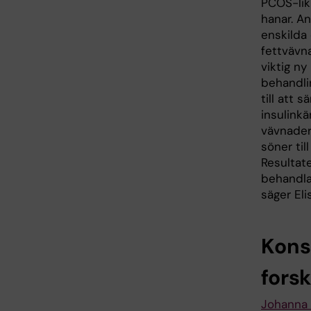
PCOS-lik
hanar. A
enskilda
fettvävn
viktig ny
behandli
till att 
insulinkä
vävnader
söner ti
Resultat
behandla
säger Eli
Konso
fors
Johanna 