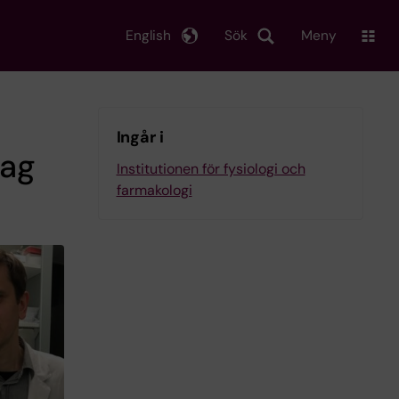
English
Sök
Meny
Ingår i
rag
Institutionen för fysiologi och
farmakologi