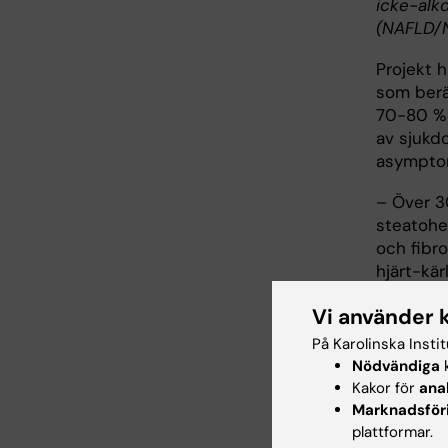
icke-alk
(NAFLD/
Projekt 
som berä
70-80 % 
av sjukdo
asymptom
– Över 30
steatohe
och fibro
hjärt-kä
som leve
Vi använder 
finns det
biomarkör
På Karolinska Insti
mekanism
Nödvändiga
k
diagnost
Kakor för
ana
förväntar
Marknadsför
av NAFLD
plattformar.