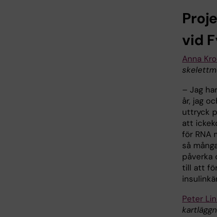
Proje
vid 
Anna Kro
skelettm
– Jag har
år, jag o
uttryck p
att icke
för RNA 
så många
påverka o
till att 
insulinkä
Peter Li
kartlägg