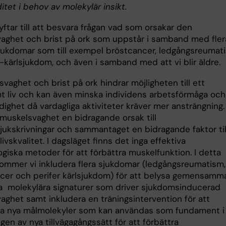
tet i behov av molekylär insikt.
yftar till att besvara frågan vad som orsakar den
aghet och brist på ork som uppstår i samband med fler
sjukdomar som till exempel bröstcancer, ledgångsreumat
-kärlsjukdom, och även i samband med att vi blir äldre.
vaghet och brist på ork hindrar möjligheten till ett
t liv och kan även minska individens arbetsförmåga och
dighet då vardagliga aktiviteter kräver mer ansträngning.
r muskelsvaghet en bidragande orsak till
sjukskrivningar och sammantaget en bidragande faktor til
ivskvalitet. I dagsläget finns det inga effektiva
giska metoder för att förbättra muskelfunktion. I detta
kommer vi inkludera flera sjukdomar (ledgångsreumatism,
cer och perifer kärlsjukdom) för att belysa gemensamm
a molekylära signaturer som driver sjukdomsinducerad
aghet samt inkludera en träningsintervention för att
era nya målmolekyler som kan användas som fundament i
gen av nya tillvägagångssätt för att förbättra