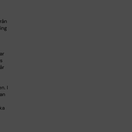
rån
ing
ar
as
år
n. I
kan
ka