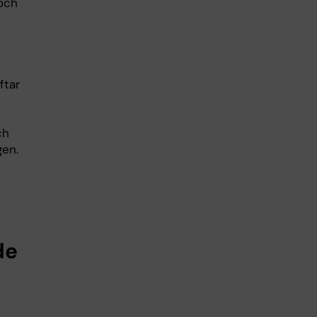
och
ftar
ch
gen.
de