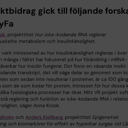
ktbidrag gick till följande forsk
FyFa
ok
, projekttitel:
Hur icke-kodande RNA reglerar
uskelns metabolism och insulinkänslighet.
 varit intresserad av hur insulinkänslighet regleras i över
ch många i fältet har fokuserat på hur förändring i mRNA-
åverkar hur insulin fungerar. Det finns en växande insikt
kodande transkript, det vill säga delar av genomet som k
men som sedan inte resulterar i proteiner, är ca 100 gån
 som de som kodar för protein. Intresset för hur dessa 
lika fysiologiska processer har ökat. Mitt VR projekt syf
förstå reglering och funktion av icke-kodande RNA i relation
nslighet, säger Anna Krook.
ndholm
och
Anders Kjellberg
, projekttitel:
Epigenetisk
ning och biomarkörer för effekt av hyperbar syrgas vid L