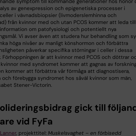
nande symptom till kommande generationer hos honor 
nalys av genexpression och epigenetiska processer i
 celler i vävnadsbiopsier (livmoderslemhinna och
ad) från kvinnor med och utan PCOS kommer att leda till
 information om patofysiologi och potentiellt nya
ngsmål. Vi avser även att studera hur behandling som sy
sänka höga nivåer av manligt könshormon och förbättra
nsligheten påverkar specifika störningar i celler i dessa
. Förhoppningen är att kvinnor med PCOS och döttrar o
ll kvinnor med syndromet kommer att gagnas av forsknin
en kommer att förbättra vår förmåga att diagnostisera,
 och förebygga syndromet hos såväl kvinnor som män,
sabet Stener-Victorin.
lideringsbidrag gick till följan
kare vid FyFa
Lanner
, projekttitel:
Muskelsvaghet – en förbisedd