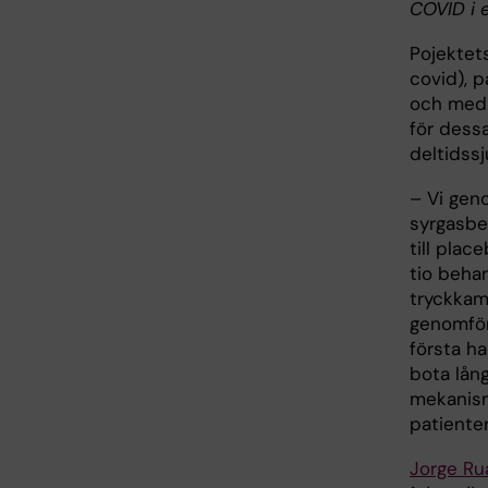
COVID i 
Pojektet
covid), 
och med 
för dessa
deltidssj
– Vi gen
syrgasbe
till plac
tio beha
tryckkam
genomför 
första ha
bota lång
mekanism
patienter
Jorge Ru