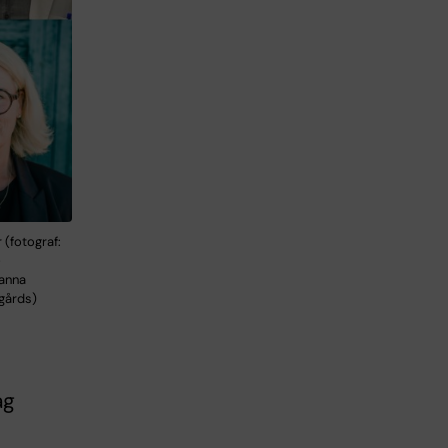
(fotograf:
-
hanna
ygårds)
ag