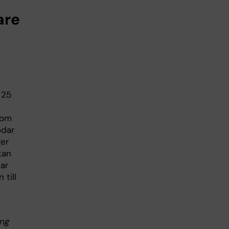
are
 25
 om
odar
ger
kan
tar
 till
ång