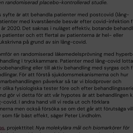
en randomiserad placebo-kontrollerad studie.
s syfte är att behandla patienter med postcovid (lång-
patienter med kvarstående besvär efter covid-infektion f
år 2020. Det saknas i nuläget effektiv, botande behandl
 patienter och ett flertal av patienterna är hel- eller
ukskrivna på grund av sin lång-covid.
omför en randomiserad läkemedelsprövning med hyperb
handling i tryckkammare. Patienter med lång-covid lott
ebobehandling eller till aktiv behandling med syrgas och f
ndlingar. För att förstå sjukdomsmekanismerna och hur
marbehandlingen påverkar så tar vi blodprover och
olika fysiologiska tester före och efter behandlingsserie
nd gör vi detta för att vår hypotes är att behandlingen 
-covid. I andra hand vill vi reda ut och förklara
erna men också försöka se om det går att förutsäga vil
 som får bäst effekt, säger Peter Lindholm.
as
, projekttitel:
Nya molekylära mål och biomarkörer för