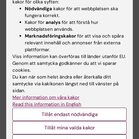
kakor för olika syften:
dem. Då kanske man tror att behandlingen
Nödvändiga
kakor för att webbplatsen ska
fungerat tills denna lilla grupp av celler vaknar
fungera korrekt.
till.
Kakor för
analys
för att förstå hur
webbplatsen används.
Med deras metod kan man undersöka ett helt
Marknadsföringskakor
för att visa och spåra
organ i tre dimensioner och på så vis
relevant innehåll och annonser från externa
upptäcka cancercellerna om de finns där.
plattformar.
Viss information kan överföras till länder utanför EU.
– Men metoden används inte på kliniken ännu,
Genom att samtycka godkänner du att vi sparar
cookies.
säger Per Uhlén.
Du kan när som helst ändra eller återkalla ditt
samtycke via kakikonen längst ned till vänster på
sidan.
Vill stoppa skada
Mer information om våra kakor
Hans egen ryggmärgsskada från ungdomen
Read this information in English
har också väckt hans intresse för hur man kan
Tillåt endast nödvändiga
förebygga den typ av funktionsnedsättning
som det innebär att inte kunna gå. Mer än
Tillåt mina valda kakor
hälften av alla ryggmärgsskador är