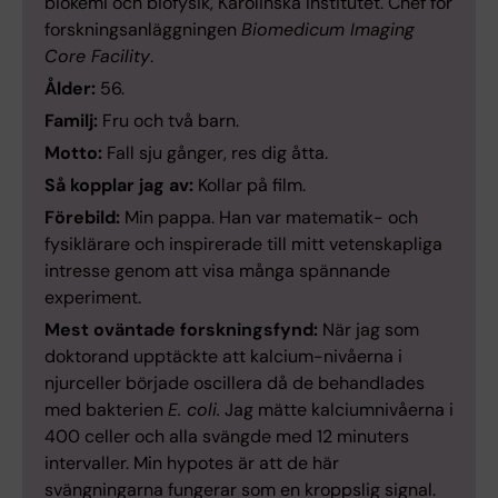
biokemi och biofysik, Karolinska Institutet. Chef för
forskningsanläggningen
Biomedicum Imaging
Core Facility
.
Ålder:
56.
Familj:
Fru och två barn.
Motto:
Fall sju gånger, res dig åtta.
Så kopplar jag av:
Kollar på film.
Förebild:
Min pappa. Han var matematik- och
fysiklärare och inspirerade till mitt vetenskapliga
intresse genom att visa många spännande
experiment.
Mest oväntade forskningsfynd:
När jag som
doktorand upptäckte att kalcium-nivåerna i
njurceller började oscillera då de behandlades
med bakterien
E. coli.
Jag mätte kalciumnivåerna i
400 celler och alla svängde med 12 minuters
intervaller. Min hypotes är att de här
svängningarna fungerar som en kroppslig signal.