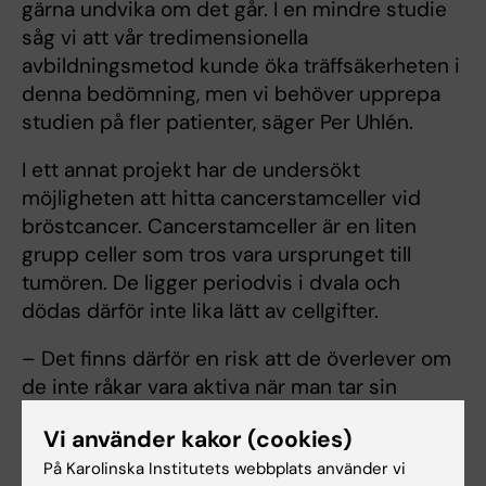
gärna undvika om det går. I en mindre studie
såg vi att vår tredimensionella
avbildningsmetod kunde öka träffsäkerheten i
denna bedömning, men vi behöver upprepa
studien på fler patienter, säger Per Uhlén.
I ett annat projekt har de undersökt
möjligheten att hitta cancerstamceller vid
bröstcancer. Cancerstamceller är en liten
grupp celler som tros vara ursprunget till
tumören. De ligger periodvis i dvala och
dödas därför inte lika lätt av cellgifter.
– Det finns därför en risk att de överlever om
de inte råkar vara aktiva när man tar sin
behandling. Och om man undersöker
Vi använder kakor (cookies)
vävnaden tvådimensionellt såsom
På Karolinska Institutets webbplats använder vi
diagnostiken sker i dag, så kan man lätt missa